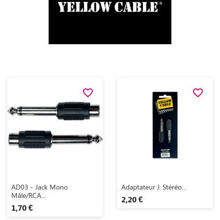
favorite_border
favorite_border
Aperçu rapide
Aperçu rapide


AD03 - Jack Mono
Adaptateur J. Stéréo...
Mâle/RCA...
2,20 €
1,70 €