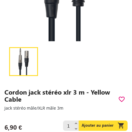
Cordon jack stéréo xlr 3 m - Yellow
Cable
favorite_border
Jack stéréo mâle/XLR mâle 3m

Ajouter au panier
6,90 €