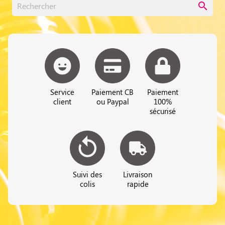
search
Service
Paiement CB
Paiement
client
ou Paypal
100%
sécurisé
Suivi des
Livraison
colis
rapide