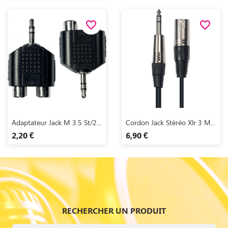
favorite_border
favorite_border
Aperçu rapide
Aperçu rapide


Adaptateur Jack M 3.5 St/2...
Cordon Jack Stéréo Xlr 3 M...
2,20 €
6,90 €
RECHERCHER UN PRODUIT