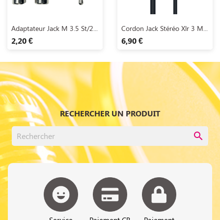
Aperçu rapide
Aperçu rapide


Adaptateur Jack M 3.5 St/2...
Cordon Jack Stéréo Xlr 3 M...
2,20 €
6,90 €
RECHERCHER UN PRODUIT
search