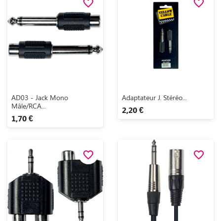
favorite_border
favorite_border
Aperçu rapide
Aperçu rapide


AD03 - Jack Mono
Adaptateur J. Stéréo...
Mâle/RCA...
2,20 €
1,70 €
favorite_border
favorite_border