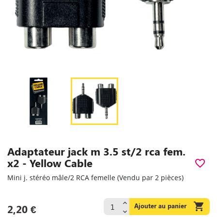
Adaptateur jack m 3.5 st/2 rca fem.
x2 - Yellow Cable
favorite_border
Mini j. stéréo mâle/2 RCA femelle (Vendu par 2 pièces)

Ajouter au panier
2,20 €