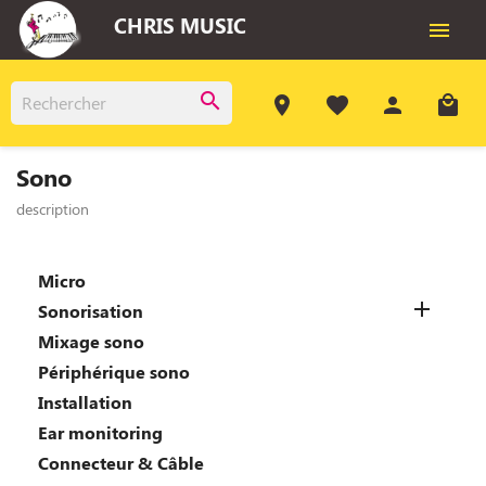
CHRIS MUSIC

search
room
favorite
person
local_mall
Sono
description
Micro

Sonorisation
Mixage sono
Périphérique sono
Installation
Ear monitoring
Connecteur & Câble