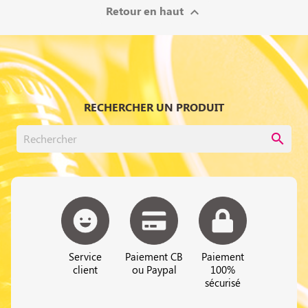
Retour en haut

RECHERCHER UN PRODUIT
search
Service
Paiement CB
Paiement
client
ou Paypal
100%
sécurisé