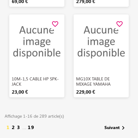
69,00 €
279,00 €
favorite_border
favorite_border
Aperçu rapide
Aperçu rapide


10M-1,5 CABLE HP SPK-
MG10X TABLE DE
JACK
MIXAGE YAMAHA
23,00 €
229,00 €
Affichage 1-16 de 289 article(s)
1
2
3
19

Suivant
…