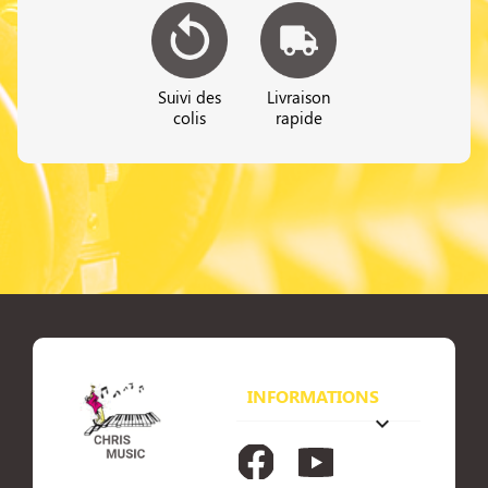
Suivi des
Livraison
colis
rapide
INFORMATIONS
keyboard_arrow_down
Facebook
YouTube