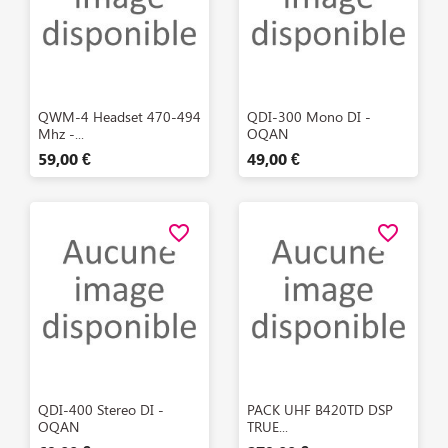
Aperçu rapide
Aperçu rapide


QWM-4 Headset 470-494
QDI-300 Mono DI -
Mhz -...
OQAN
59,00 €
49,00 €
favorite_border
favorite_border
Aperçu rapide
Aperçu rapide


QDI-400 Stereo DI -
PACK UHF B420TD DSP
OQAN
TRUE...