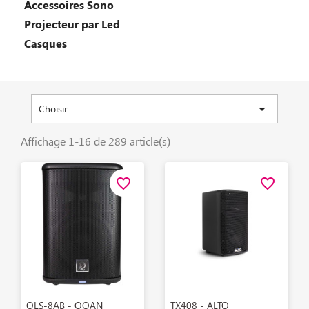
Accessoires Sono
Projecteur par Led
Casques

Choisir
Affichage 1-16 de 289 article(s)
favorite_border
favorite_border
Aperçu rapide
Aperçu rapide


QLS-8AB - OQAN
TX408 - ALTO