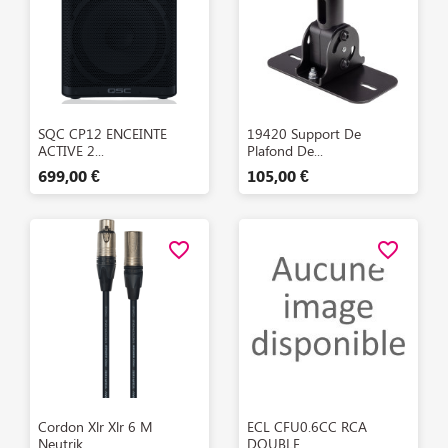
Aperçu rapide
Aperçu rapide


SQC CP12 ENCEINTE
19420 Support De
ACTIVE 2...
Plafond De...
699,00 €
105,00 €
favorite_border
favorite_border
Aperçu rapide
Aperçu rapide


Cordon Xlr Xlr 6 M
ECL CFU0.6CC RCA
Neutrik...
DOUBLE...