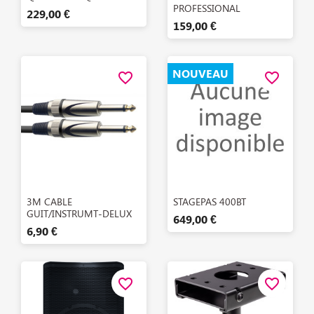
PROFESSIONAL
229,00 €
159,00 €
NOUVEAU
favorite_border
favorite_border
Aperçu rapide
Aperçu rapide


3M CABLE
STAGEPAS 400BT
GUIT/INSTRUMT-DELUX
649,00 €
6,90 €
favorite_border
favorite_border