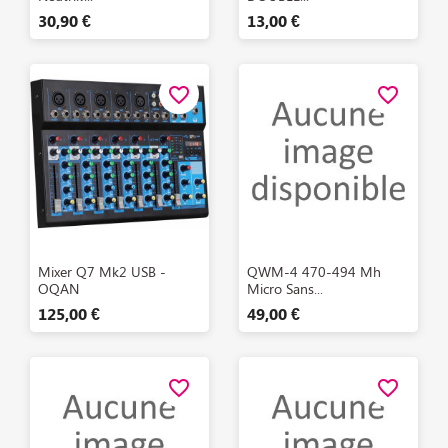
30,90 €
13,00 €
favorite_border
favorite_border
Aperçu rapide
Aperçu rapide


Mixer Q7 Mk2 USB -
QWM-4 470-494 Mh
OQAN
Micro Sans...
125,00 €
49,00 €
favorite_border
favorite_border