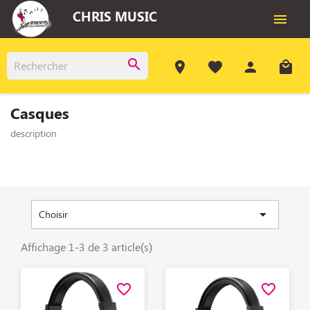
CHRIS MUSIC

search
room
favorite
person
local_mall
Casques
description

Choisir
Affichage 1-3 de 3 article(s)
favorite_border
favorite_border