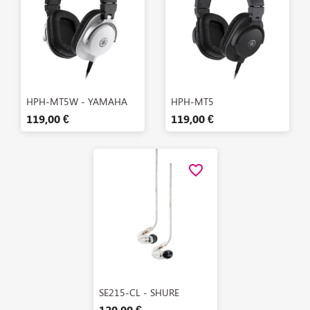
Aperçu rapide
Aperçu rapide


HPH-MT5W - YAMAHA
HPH-MT5
119,00 €
119,00 €
favorite_border
Aperçu rapide

SE215-CL - SHURE
120,00 €