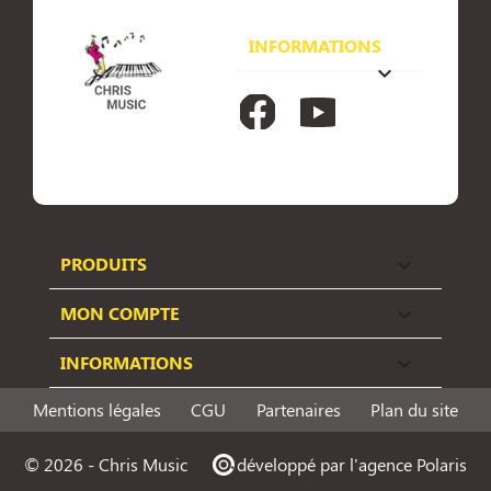
INFORMATIONS
keyboard_arrow_down
Facebook
YouTube
PRODUITS

MON COMPTE

INFORMATIONS

Mentions légales
CGU
Partenaires
Plan du site
© 2026 - Chris Music
p
développé par l'agence Polaris