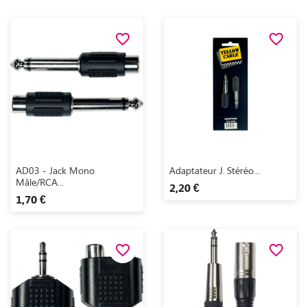
favorite_border
favorite_border
Aperçu rapide
Aperçu rapide


AD03 - Jack Mono
Adaptateur J. Stéréo...
Mâle/RCA...
2,20 €
1,70 €
favorite_border
favorite_border