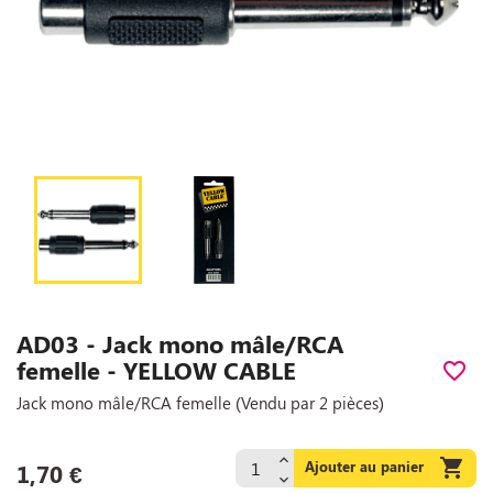
AD03 - Jack mono mâle/RCA
femelle - YELLOW CABLE
favorite_border
Jack mono mâle/RCA femelle (Vendu par 2 pièces)

Ajouter au panier
1,70 €