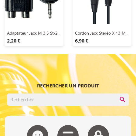
Aperçu rapide
Aperçu rapide


Adaptateur Jack M 3.5 St/2...
Cordon Jack Stéréo Xlr 3 M...
2,20 €
6,90 €
RECHERCHER UN PRODUIT
search