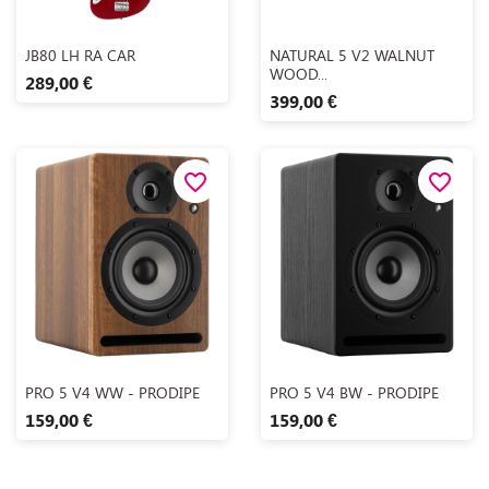
Aperçu rapide
Aperçu rapide


JB80 LH RA CAR
NATURAL 5 V2 WALNUT
WOOD...
289,00 €
399,00 €
favorite_border
favorite_border
Aperçu rapide
Aperçu rapide


PRO 5 V4 WW - PRODIPE
PRO 5 V4 BW - PRODIPE
159,00 €
159,00 €