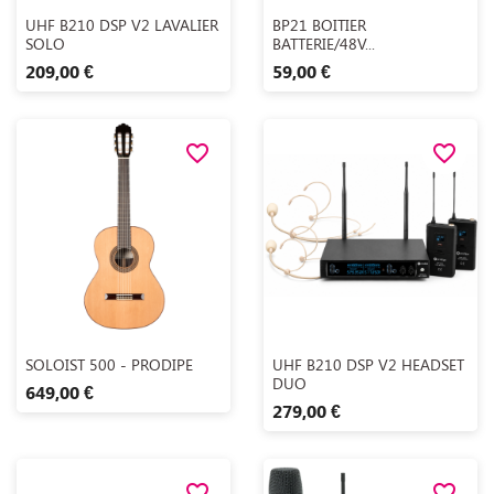
Aperçu rapide
Aperçu rapide


UHF B210 DSP V2 LAVALIER
BP21 BOITIER
SOLO
BATTERIE/48V...
209,00 €
59,00 €
favorite_border
favorite_border
Aperçu rapide
Aperçu rapide


SOLOIST 500 - PRODIPE
UHF B210 DSP V2 HEADSET
DUO
649,00 €
279,00 €
favorite_border
favorite_border