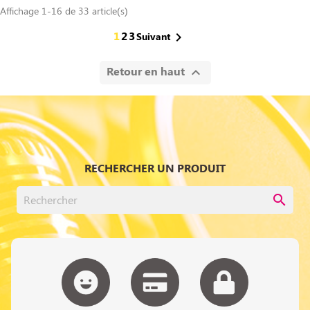
Affichage 1-16 de 33 article(s)
1
2
3

Suivant
Retour en haut

RECHERCHER UN PRODUIT
search