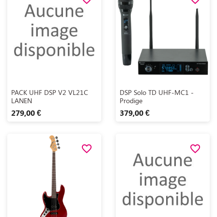
Aperçu rapide
Aperçu rapide


PACK UHF DSP V2 VL21C
DSP Solo TD UHF-MC1 -
LANEN
Prodige
279,00 €
379,00 €
favorite_border
favorite_border