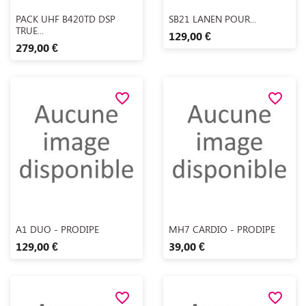
Aperçu rapide
Aperçu rapide


PACK UHF B420TD DSP
SB21 LANEN POUR...
TRUE...
129,00 €
279,00 €
favorite_border
favorite_border
Aperçu rapide
Aperçu rapide


A1 DUO - PRODIPE
MH7 CARDIO - PRODIPE
129,00 €
39,00 €
favorite_border
favorite_border