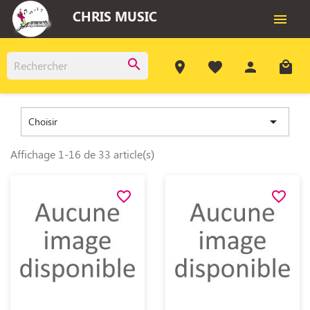
CHRIS MUSIC

search
room
favorite
person
local_mall

Choisir
Affichage 1-16 de 33 article(s)
favorite_border
favorite_border