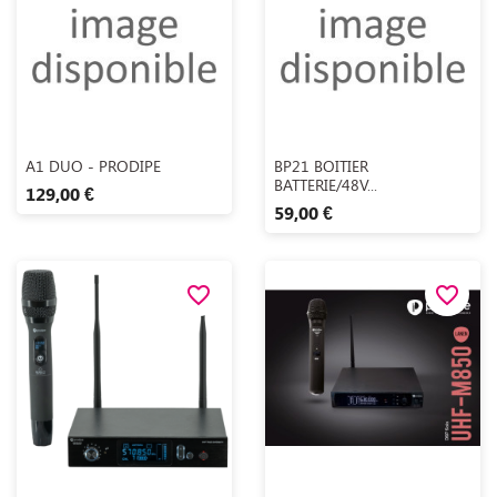
Aperçu rapide
Aperçu rapide


A1 DUO - PRODIPE
BP21 BOITIER
BATTERIE/48V...
129,00 €
59,00 €
favorite_border
favorite_border