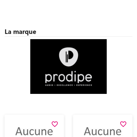
La marque
favorite_border
favorite_border