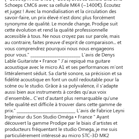
Schoeps CMC6 avec sa cellule MK4 (~1400€). Écoutez
et jugez ! Avec la mondialisation et la circulation des
savoir-faire, un prix élevé n'est donc plus forcément
synonyme de qualité. Le monde change, Prodipe suit
cette évolution et rend la qualité professionnelle
accessible à tous. Ne nous croyez pas sur parole, mais
au contraire, faites preuve d'esprit de comparaison... et
vous comprendrez pourquoi nous nous engageons
pour vous." _______________________ L'avis de Denys
Lable Guitariste • France " J'ai repiqué ma guitare
acoustique avec le micro A1 et ses performances m'ont
littéralement séduit. Sa clarté sonore, sa précision et sa
fidélité acoustique en font un outil redoutable pour la
scène ou le studio. Grâce à sa polyvalence, il s'adapte
aussi bien aux instruments à cordes qu'aux voix
d'ensemble... C'est d'autant plus remarquable qu'une
telle qualité est difficile à trouver dans cette gamme de
prix." ___________________________ L'avis de Fabrice Leyni
Ingénieur du Son Studio Oméga • France " Ayant
découvert la gamme Prodipe par le biais d'artistes et
producteurs fréquentant le studio Omega, je me suis
particulièrement intéressé au micro STC-3D MK2