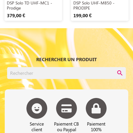
Aperçu rapide
Aperçu rapide


DSP Solo TD UHF-MC1 -
DSP Solo UHF-M850 -
Prodige
PRODIPE
379,00 €
199,00 €
RECHERCHER UN PRODUIT
search
Service
Paiement CB
Paiement
client
ou Paypal
100%