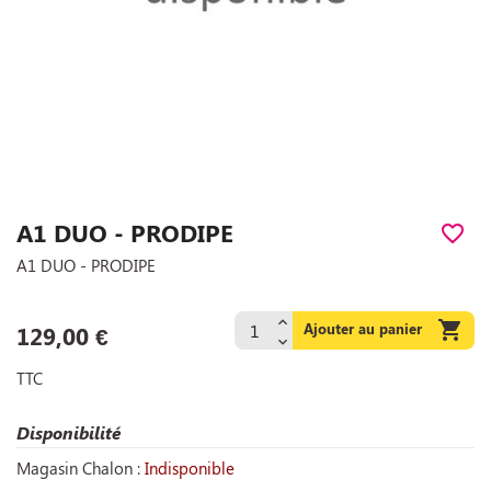
A1 DUO - PRODIPE
favorite_border
A1 DUO - PRODIPE

Ajouter au panier
129,00 €
TTC
Disponibilité
Magasin Chalon :
Indisponible