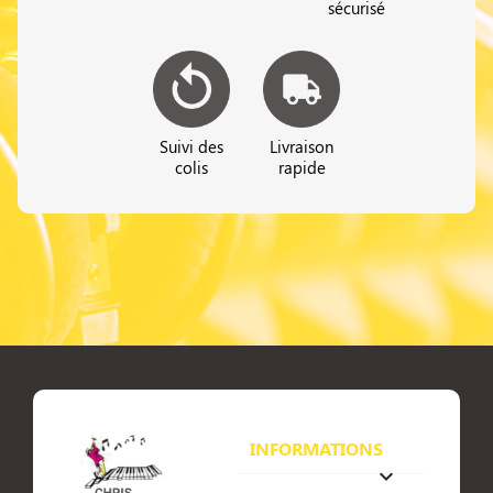
sécurisé
Suivi des
Livraison
colis
rapide
INFORMATIONS
keyboard_arrow_down