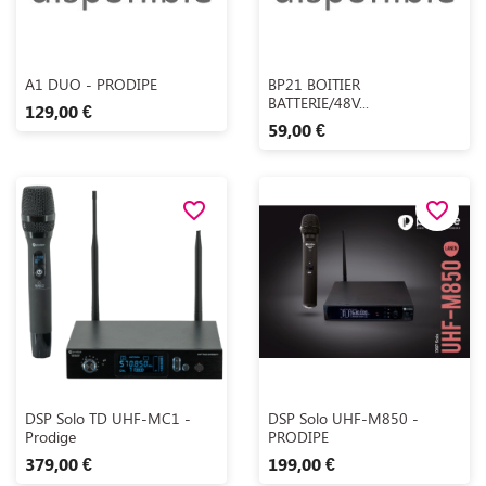
Aperçu rapide
Aperçu rapide


A1 DUO - PRODIPE
BP21 BOITIER
BATTERIE/48V...
129,00 €
59,00 €
favorite_border
favorite_border
Aperçu rapide
Aperçu rapide


DSP Solo TD UHF-MC1 -
DSP Solo UHF-M850 -
Prodige
PRODIPE
379,00 €
199,00 €