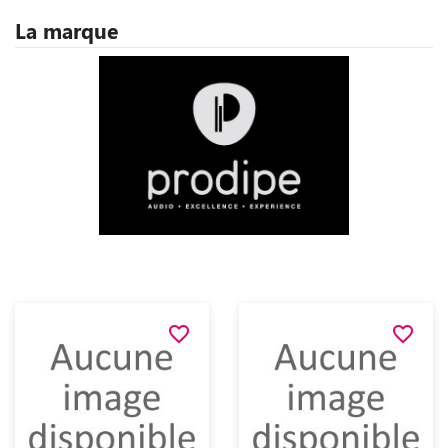
La marque
favorite_border
favorite_border