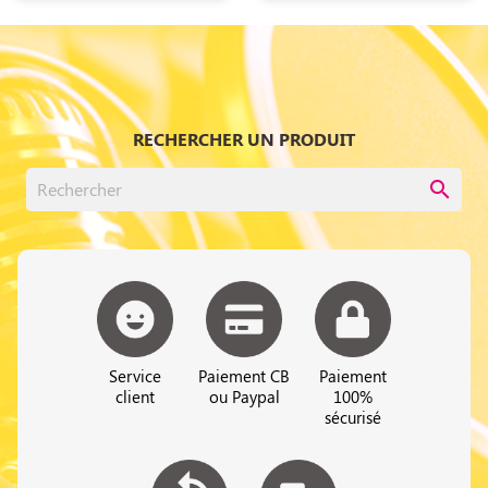
RECHERCHER UN PRODUIT
search
Service
Paiement CB
Paiement
client
ou Paypal
100%
sécurisé