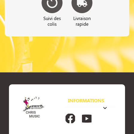
Suivi des
Livraison
colis
rapide
INFORMATIONS
keyboard_arrow_down
Facebook
YouTube