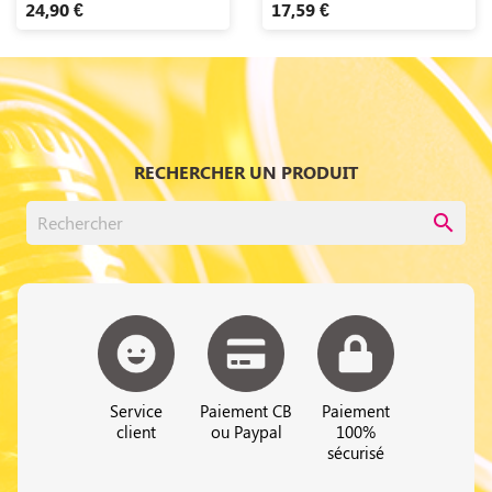
24,90 €
17,59 €
RECHERCHER UN PRODUIT
search
Service
Paiement CB
Paiement
client
ou Paypal
100%
sécurisé