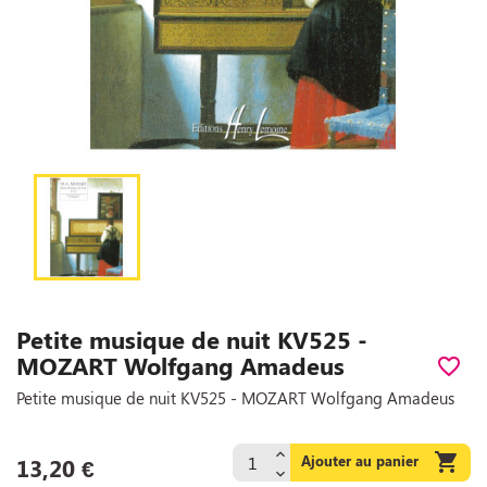
Petite musique de nuit KV525 -
MOZART Wolfgang Amadeus
favorite_border
Petite musique de nuit KV525 - MOZART Wolfgang Amadeus

Ajouter au panier
13,20 €