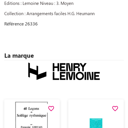
Editions : Lemoine Niveau : 3. Moyen
Collection : Arrangements faciles H.G. Heumann
Référence
26336
La marque
favorite_border
favorite_border