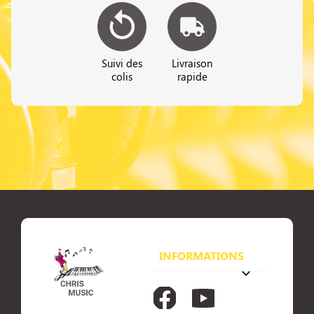
Suivi des
Livraison
colis
rapide
INFORMATIONS
keyboard_arrow_down
Facebook
YouTube