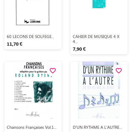
Aperçu rapide
Aperçu rapide


60 LECONS DE SOLFEGE...
CAHIER DE MUSIQUE 4 X
4...
11,70 €
7,90 €
favorite_border
favorite_border
Aperçu rapide
Aperçu rapide


Chansons Françaises Vol.1...
D'UN RYTHME A L'AUTRE...