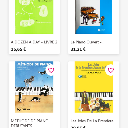
Aperçu rapide
Aperçu rapide


A DOZEN A DAY - LIVRE 2
Le Piano Ouvert -...
15,65 €
31,21 €
favorite_border
favorite_border
Aperçu rapide
Aperçu rapide


METHODE DE PIANO
Les Joies De La Première...
DEBUTANTS...
30,95 €