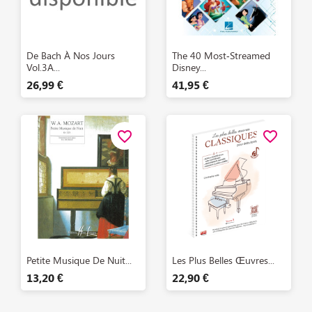
Aperçu rapide
Aperçu rapide


De Bach À Nos Jours
The 40 Most‑Streamed
Vol.3A...
Disney...
26,99 €
41,95 €
favorite_border
favorite_border
Aperçu rapide
Aperçu rapide


Petite Musique De Nuit...
Les Plus Belles Œuvres...
13,20 €
22,90 €