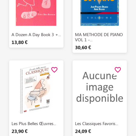
Aperçu rapide
Aperçu rapide


A Dozen A Day Book 3 +...
MA METHODE DE PIANO
VOL 1 -...
13,80 €
30,60 €
favorite_border
favorite_border
Aperçu rapide
Aperçu rapide


Les Plus Belles Œuvres...
Les Classiques Favoris...
23,90 €
24,09 €