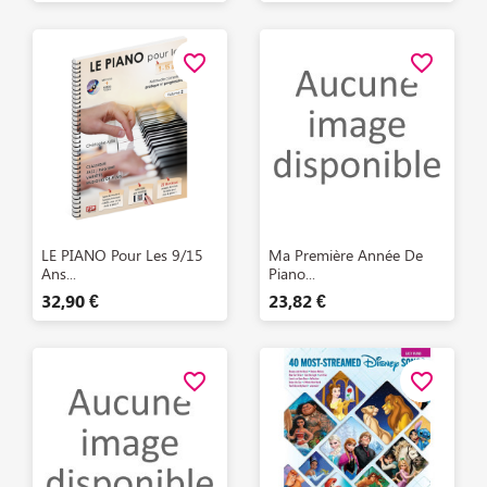
favorite_border
favorite_border
Aperçu rapide
Aperçu rapide


LE PIANO Pour Les 9/15
Ma Première Année De
Ans...
Piano...
32,90 €
23,82 €
favorite_border
favorite_border