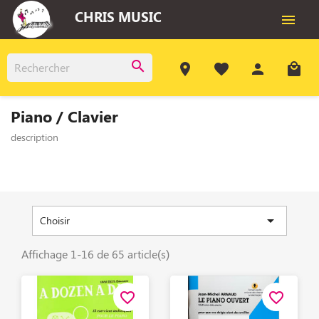
CHRIS MUSIC

search
room
favorite
person
local_mall
Piano / Clavier
description

Choisir
Affichage 1-16 de 65 article(s)
favorite_border
favorite_border