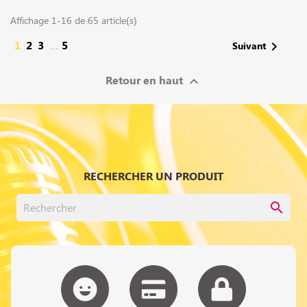
Affichage 1-16 de 65 article(s)
1
2
3
5

Suivant
…
Retour en haut

RECHERCHER UN PRODUIT
search