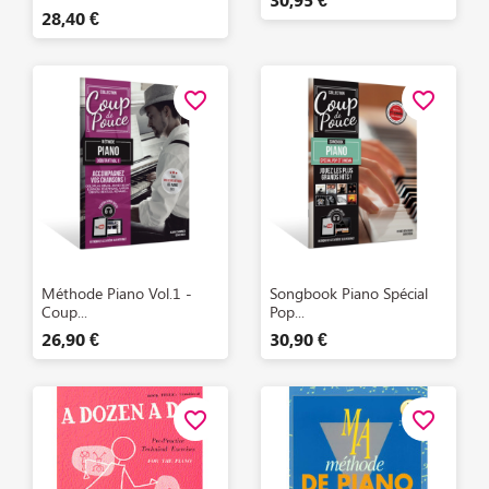
28,40 €
favorite_border
favorite_border
Aperçu rapide
Aperçu rapide


Méthode Piano Vol.1 -
Songbook Piano Spécial
Coup...
Pop...
26,90 €
30,90 €
favorite_border
favorite_border