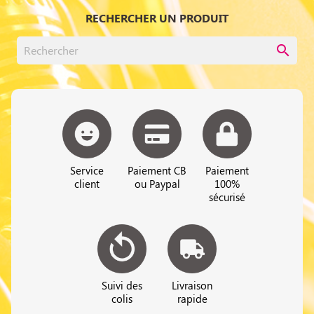
RECHERCHER UN PRODUIT
search
Service
Paiement CB
Paiement
client
ou Paypal
100%
sécurisé
Suivi des
Livraison
colis
rapide