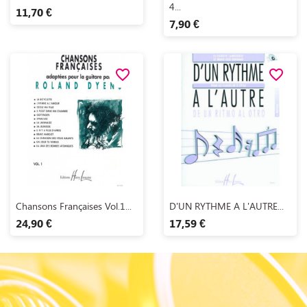
4...
11,70 €
7,90 €
favorite_border
favorite_border
Aperçu rapide
Aperçu rapide


Chansons Françaises Vol.1...
D'UN RYTHME A L'AUTRE...
24,90 €
17,59 €