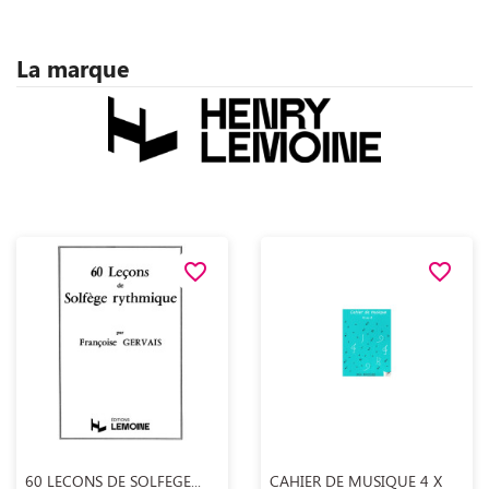
La marque
favorite_border
favorite_border
Aperçu rapide
Aperçu rapide


60 LECONS DE SOLFEGE...
CAHIER DE MUSIQUE 4 X