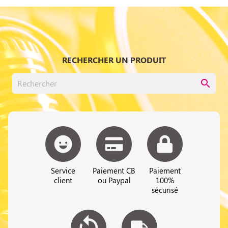
RECHERCHER UN PRODUIT
search
Service
Paiement CB
Paiement
client
ou Paypal
100%
sécurisé