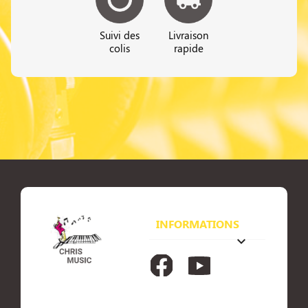
Suivi des
Livraison
colis
rapide
INFORMATIONS
keyboard_arrow_down
Facebook
YouTube