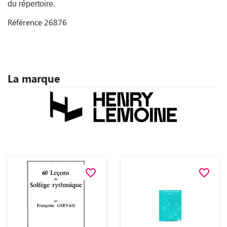
du répertoire.
Référence
26876
La marque
favorite_border
favorite_border