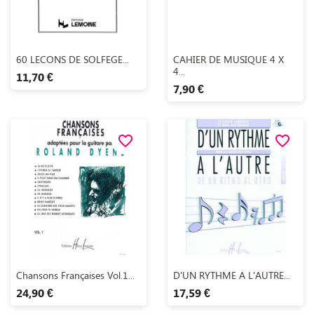
Aperçu rapide
Aperçu rapide


60 LECONS DE SOLFEGE...
CAHIER DE MUSIQUE 4 X
4...
11,70 €
7,90 €
favorite_border
favorite_border
Aperçu rapide
Aperçu rapide


Chansons Françaises Vol.1...
D'UN RYTHME A L'AUTRE...
24,90 €
17,59 €