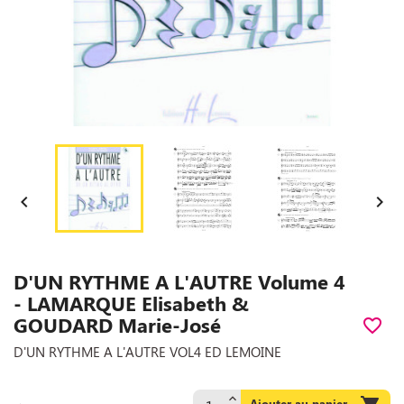


D'UN RYTHME A L'AUTRE Volume 4
- LAMARQUE Elisabeth &
GOUDARD Marie-José
favorite_border
D'UN RYTHME A L'AUTRE VOL4 ED LEMOINE
Ajouter au panier