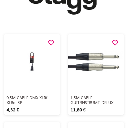
favorite_border
favorite_border
Aperçu rapide
Aperçu rapide


0,5M CABLE DMX XLRf-
1,5M CABLE
XLRm 3P
GUIT/INSTRUMT-DELUX
4,32 €
11,80 €