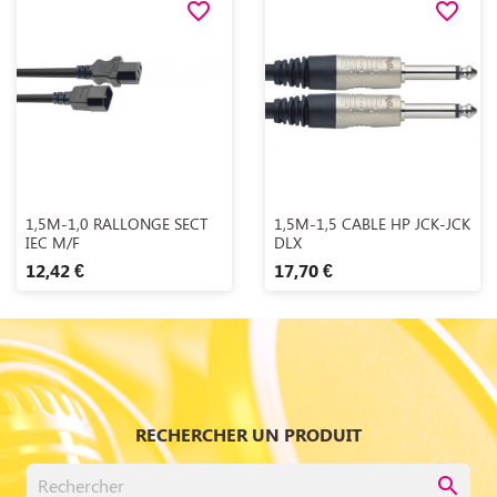
favorite_border
favorite_border
Aperçu rapide
Aperçu rapide


1,5M-1,0 RALLONGE SECT
1,5M-1,5 CABLE HP JCK-JCK
IEC M/F
DLX
12,42 €
17,70 €
RECHERCHER UN PRODUIT
search