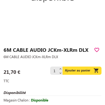
6M CABLE AUDIO JCKm-XLRm DLX
favorite_border
6M CABLE AUDIO JCKm-XLRm DLX

Ajouter au panier
21,70 €
TTC
Disponibilité
Magasin Chalon :
Disponible