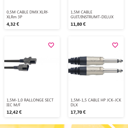
Aperçu rapide
Aperçu rapide


0,5M CABLE DMX XLRf-
1,5M CABLE
XLRm 3P
GUIT/INSTRUMT-DELUX
4,32 €
11,80 €
favorite_border
favorite_border
Aperçu rapide
Aperçu rapide


1,5M-1,0 RALLONGE SECT
1,5M-1,5 CABLE HP JCK-JCK
IEC M/F
DLX
12,42 €
17,70 €