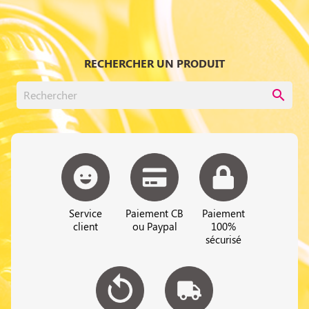
RECHERCHER UN PRODUIT
search
Service
Paiement CB
Paiement
client
ou Paypal
100%
sécurisé