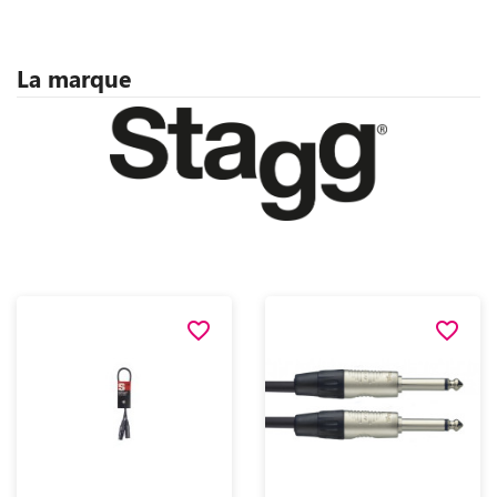
La marque
favorite_border
favorite_border