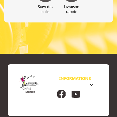
Suivi des
Livraison
colis
rapide
INFORMATIONS
keyboard_arrow_down
Facebook
YouTube