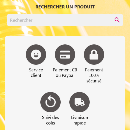
RECHERCHER UN PRODUIT
search
Service
Paiement CB
Paiement
client
ou Paypal
100%
sécurisé
Suivi des
Livraison
colis
rapide