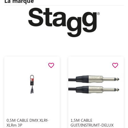
La marque
favorite_border
favorite_border
Aperçu rapide
Aperçu rapide


0,5M CABLE DMX XLRf-
1,5M CABLE
XLRm 3P
GUIT/INSTRUMT-DELUX