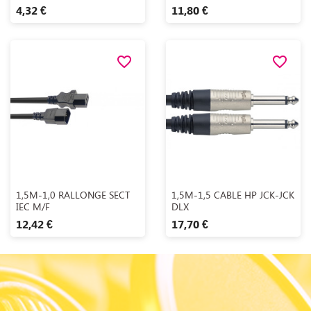
4,32 €
11,80 €
favorite_border
favorite_border
Aperçu rapide
Aperçu rapide


1,5M-1,0 RALLONGE SECT
1,5M-1,5 CABLE HP JCK-JCK
IEC M/F
DLX
12,42 €
17,70 €