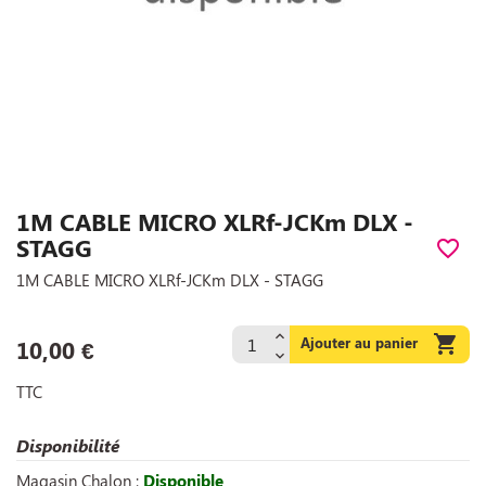
1M CABLE MICRO XLRf-JCKm DLX -
STAGG
favorite_border
1M CABLE MICRO XLRf-JCKm DLX - STAGG

Ajouter au panier
10,00 €
TTC
Disponibilité
Magasin Chalon :
Disponible