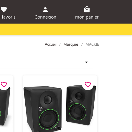
favorite
person
local_mall
 favoris
Connexion
mon panier
Accueil
Marques
MACKIE

favorite_border
favorite_border