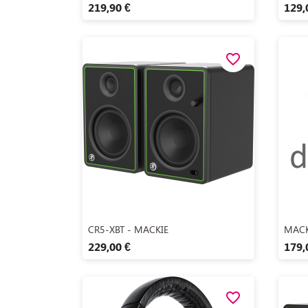
219,90 €
129,
favorite_border
Aperçu rapide

CR5-XBT - MACKIE
MACK
229,00 €
179,
favorite_border