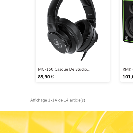
Aperçu rapide

MC-150 Casque De Studio...
RMK 
85,90 €
101,
Affichage 1-14 de 14 article(s)