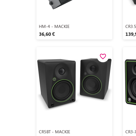
Aperçu rapide

HM-4 - MACKIE
CR3.5
36,60 €
139,
favorite_border
Aperçu rapide

CR5BT - MACKIE
CR3-