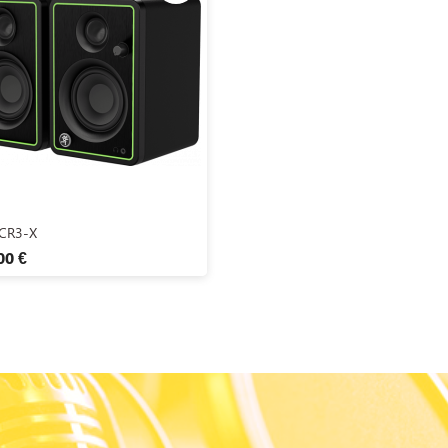
Aperçu rapide

CR3-X
00 €