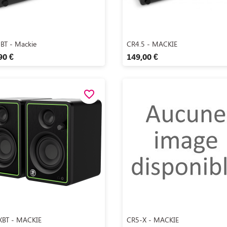
Aperçu rapide
Aperçu rapide


BT - Mackie
CR4.5 - MACKIE
90 €
149,00 €
favorite_border
Aperçu rapide
Aperçu rapide


XBT - MACKIE
CR5-X - MACKIE