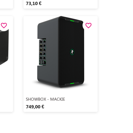
73,10 €
favorite_border
favorite_border
Aperçu rapide

SHOWBOX - MACKIE
749,00 €