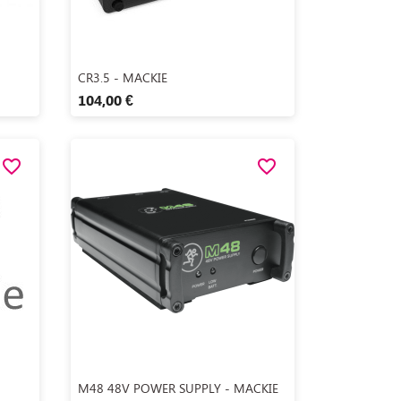
Aperçu rapide

CR3.5 - MACKIE
104,00 €
favorite_border
favorite_border
Aperçu rapide

M48 48V POWER SUPPLY - MACKIE