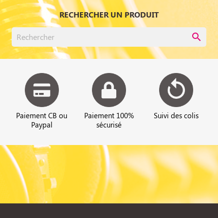
RECHERCHER UN PRODUIT
search
Paiement CB ou
Paiement 100%
Suivi des colis
Paypal
sécurisé