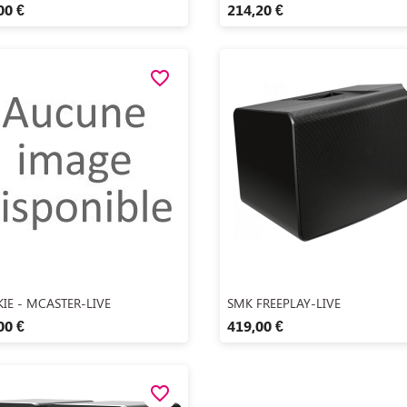
00 €
214,20 €
favorite_border
Aperçu rapide
Aperçu rapide


IE - MCASTER-LIVE
SMK FREEPLAY-LIVE
00 €
419,00 €
favorite_border