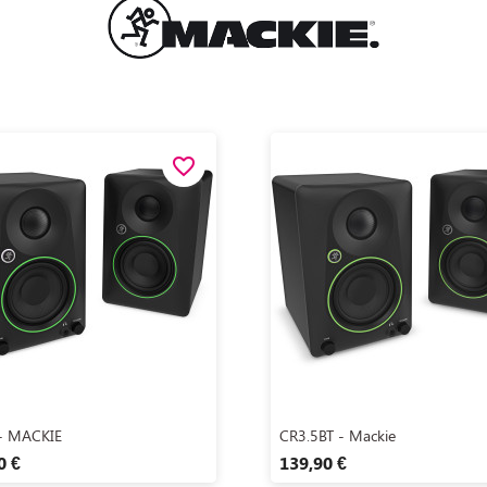
favorite_border
Aperçu rapide
Aperçu rapide


- MACKIE
CR3.5BT - Mackie
0 €
139,90 €