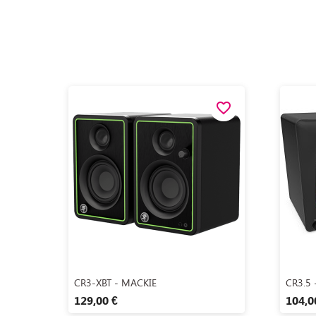
favorite_border
Aperçu rapide

CR3-XBT - MACKIE
CR3.5 
129,00 €
104,0