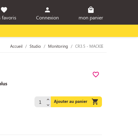
favorite
person
local_mall
 favoris
Connexion
mon panier
Accueil
Studio
Monitoring
CR3.5 - MACKIE
favorite_border
plus

Ajouter au panier