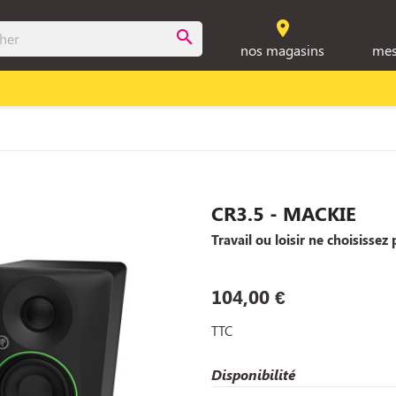
room
search
nos magasins
mes
CR3.5 - MACKIE
Travail ou loisir ne choisissez 
104,00 €
TTC
Disponibilité