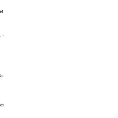
et
oir
de
les