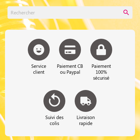
search
Service
Paiement CB
Paiement
client
ou Paypal
100%
sécurisé
Suivi des
Livraison
colis
rapide