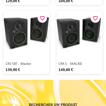
129,00 €
104,00 €
favorite_border
favorite_border
Aperçu rapide
Aperçu rapide


CR3.5BT - Mackie
CR4.5 - MACKIE
139,90 €
149,00 €
RECHERCHER UN PRODUIT