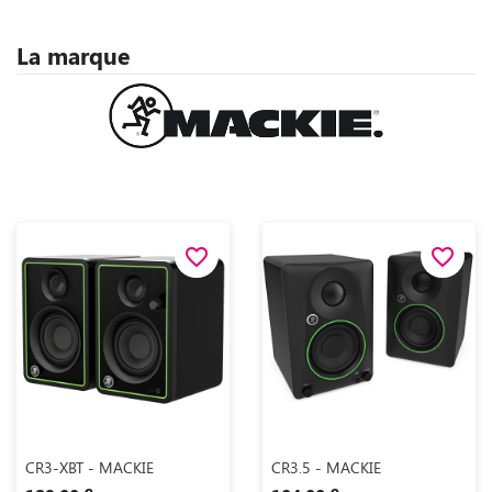
La marque
favorite_border
favorite_border
Aperçu rapide
Aperçu rapide


CR3-XBT - MACKIE
CR3.5 - MACKIE