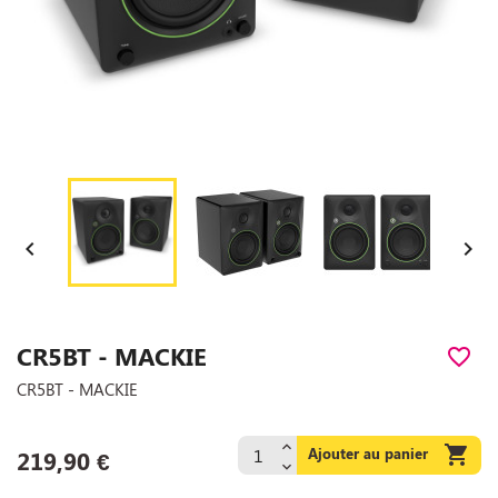


CR5BT - MACKIE
favorite_border
CR5BT - MACKIE

Ajouter au panier
219,90 €