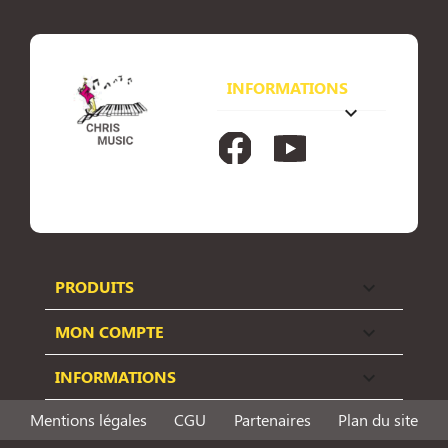
INFORMATIONS
keyboard_arrow_down
Facebook
YouTube
PRODUITS

MON COMPTE

INFORMATIONS

Mentions légales
CGU
Partenaires
Plan du site