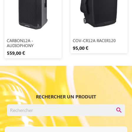
Aperçu rapide
Aperçu rapide


CARBON12A -
COV-CR12A RACER120
AUDIOPHONY
95,00 €
559,00 €
RECHERCHER UN PRODUIT
search