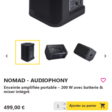


NOMAD - AUDIOPHONY
favorite_border
Enceinte amplifiée portable – 200 W avec batterie &
mixer intégré

Ajouter au panier
499,00 €