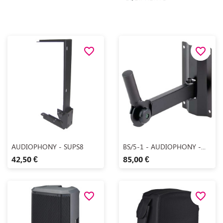
favorite_border
favorite_border
Aperçu rapide
Aperçu rapide


AUDIOPHONY - SUPS8
BS/5-1 - AUDIOPHONY -...
42,50 €
85,00 €
favorite_border
favorite_border