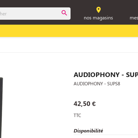
room
search
nos magasins
mes
AUDIOPHONY - SU
AUDIOPHONY - SUPS8
42,50 €
TTC
Disponibilité