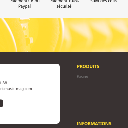
Paiement CB ou
Paiement 100%
Suivi des colis
Paypal
sécurisé
PRODUITS
Racine
1 88
rismusic-mag.com
book
YouTube
INFORMATIONS