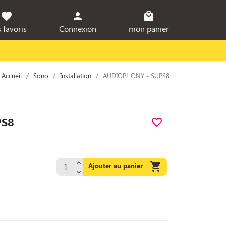
favorite
person
local_mall
 favoris
Connexion
mon panier
Accueil
Sono
Installation
AUDIOPHONY - SUPS8
PS8
favorite_border

Ajouter au panier