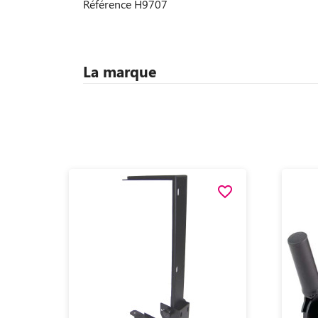
Référence
H9707
La marque
favorite_border