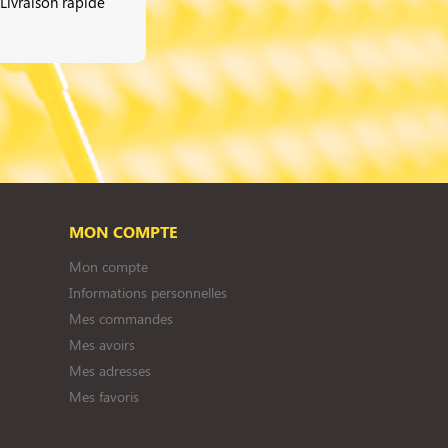
Livraison rapide
MON COMPTE
Mon compte
Informations personnelles
Mes commandes
Mes avoirs
Mes adresses
Mes favoris