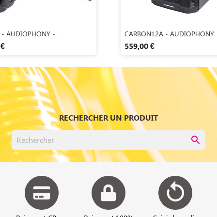
Aperçu rapide
Aperçu rapide


 - AUDIOPHONY -...
CARBON12A - AUDIOPHONY
 €
559,00 €
RECHERCHER UN PRODUIT
search