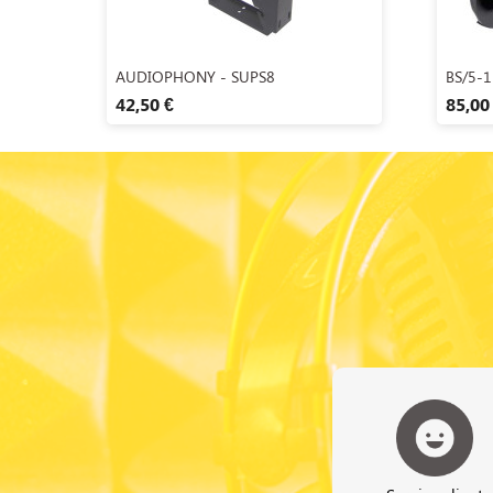
Aperçu rapide

AUDIOPHONY - SUPS8
BS/5-1
42,50 €
85,00