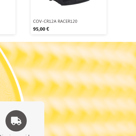
Aperçu rapide

COV-CR12A RACER120
95,00 €