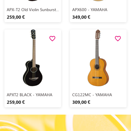
Aperçu rapide
Aperçu rapide


APX-T2 Old Violin Sunburst...
APX600 - YAMAHA
259,00 €
349,00 €
favorite_border
favorite_border
Aperçu rapide
Aperçu rapide


APXT2 BLACK - YAMAHA
CG122MC - YAMAHA
259,00 €
309,00 €