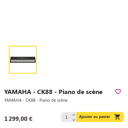
YAMAHA - CK88 - Piano de scène
favorite_border
YAMAHA - CK88 - Piano de scène

Ajouter au panier
1 299,00 €