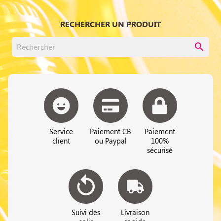
RECHERCHER UN PRODUIT
search
Service
Paiement CB
Paiement
client
ou Paypal
100%
sécurisé
Suivi des
Livraison