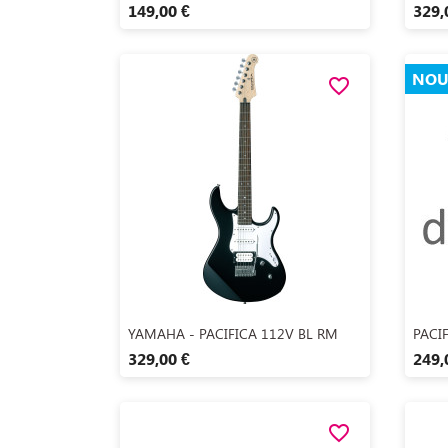
149,00 €
329,
NOU
favorite_border
Aperçu rapide

YAMAHA - PACIFICA 112V BL RM
PACIF
329,00 €
249,
favorite_border