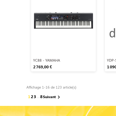
Aperçu rapide

YC88 - YAMAHA
YDP-
2 769,00 €
1 09
Affichage 1-16 de 123 article(s)
1
2
3
8
…

Suivant