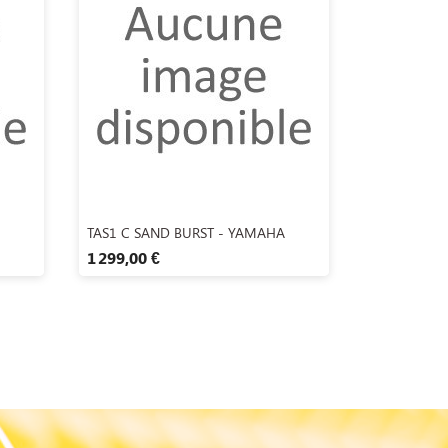
Aperçu rapide

TAS1 C SAND BURST - YAMAHA
1 299,00 €