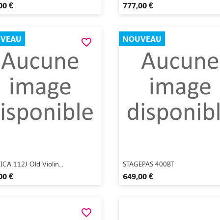
00 €
777,00 €
VEAU
NOUVEAU
favorite_border
Aperçu rapide
Aperçu rapide


ICA 112J Old Violin...
STAGEPAS 400BT
00 €
649,00 €
favorite_border