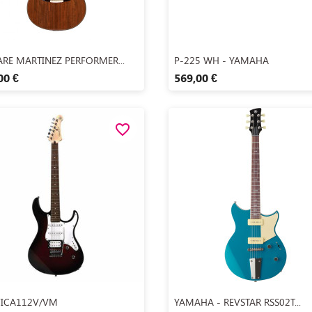
Aperçu rapide
Aperçu rapide


ARE MARTINEZ PERFORMER...
P-225 WH - YAMAHA
00 €
569,00 €
favorite_border
Aperçu rapide
Aperçu rapide


FICA112V/VM
YAMAHA - REVSTAR RSS02T...