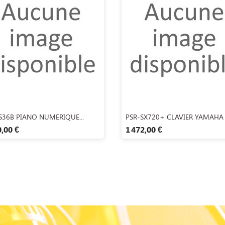
Aperçu rapide
Aperçu rapide


S36B PIANO NUMERIQUE...
PSR-SX720+ CLAVIER YAMAHA
0,00 €
1 472,00 €