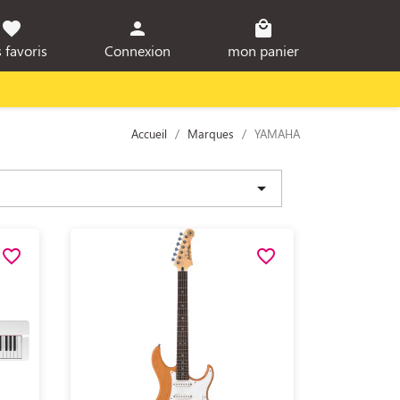
favorite
person
local_mall
 favoris
Connexion
mon panier
Accueil
Marques
YAMAHA

favorite_border
favorite_border