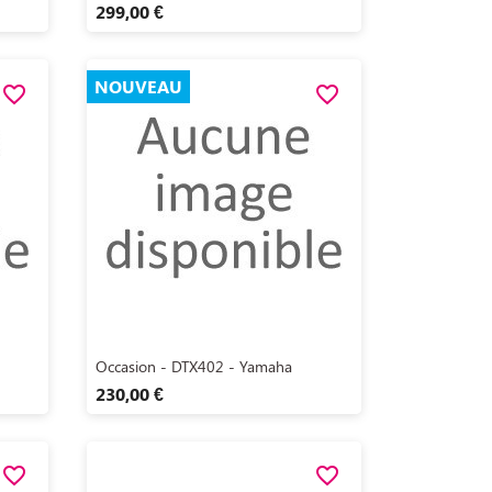
299,00 €
NOUVEAU
favorite_border
favorite_border
Aperçu rapide

Occasion - DTX402 - Yamaha
230,00 €
favorite_border
favorite_border