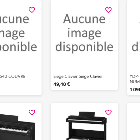
favorite_border
favorite_border
perçu rapide
Aperçu rapide

540 COUVRE
Siège Clavier Siège Clavier...
YDP-
NUME
49,40 €
1 09
favorite_border
favorite_border