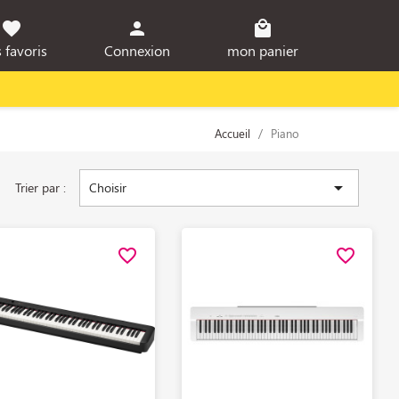
favorite
person
local_mall
 favoris
Connexion
mon panier
Accueil
Piano

Trier par :
Choisir
favorite_border
favorite_border