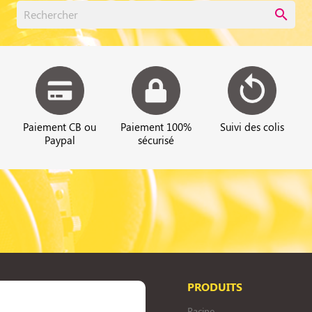
search
Paiement CB ou
Paiement 100%
Suivi des colis
Paypal
sécurisé
PRODUITS
Racine