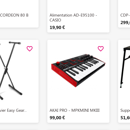
perçu rapide
Aperçu rapide

CORDEON 80 B
Alimentation AD-E95100 -
CDP-
CASIO
299,
19,90 €
favorite_border
favorite_border
perçu rapide
Aperçu rapide

ier Easy Gear...
AKAI PRO - MPKMINI MKIII
Suppo
99,00 €
51,6