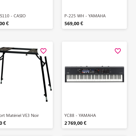
Aperçu rapide
Aperçu rapide


S110 - CASIO
P-225 WH - YAMAHA
00 €
569,00 €
favorite_border
favorite_border
Aperçu rapide
Aperçu rapide


rt Matériel VE3 Noir
YC88 - YAMAHA
0 €
2 769,00 €