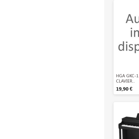
A

HGA GKC-1
CLAVIER...
19,90 €