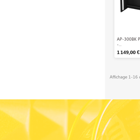
A

AP-300BK 
-...
1 149,00 €
Affichage 1-16 d