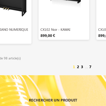
perçu rapide
Aperçu rapide

PIANO NUMERIQUE
CX102 Noir - KAWAI
CX10
899,00 €
899,
e 98 article(s)
1
2
3
7
…
RECHERCHER UN PRODUIT