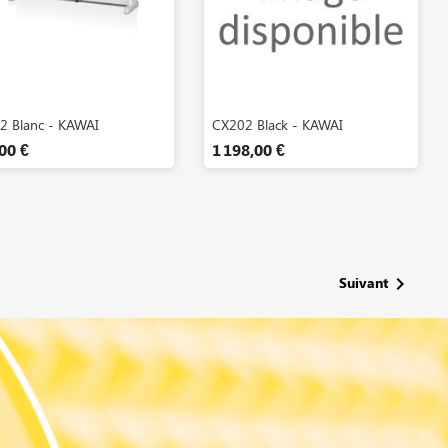
Aperçu rapide
Aperçu rapide


2 Blanc - KAWAI
CX202 Black - KAWAI
00 €
1 198,00 €

Suivant