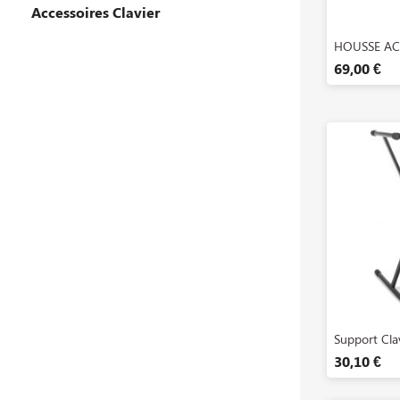
Accessoires Clavier
A

HOUSSE AC
69,00 €
A

Support Clav
30,10 €