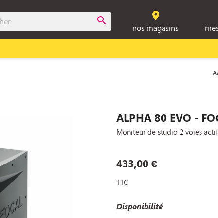
room
search
nos magasins
mes
A
ALPHA 80 EVO - FO
Moniteur de studio 2 voies actif
433,00 €
TTC
Disponibilité