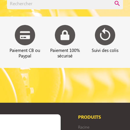
search
Paiement CB ou
Paiement 100%
Suivi des colis
Paypal
sécurisé
PRODUITS
Racine