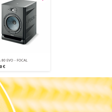
Aperçu rapide

 80 EVO - FOCAL
0 €