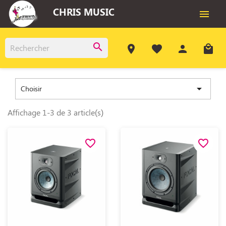
CHRIS MUSIC

search
room
favorite
person
local_mall

Choisir
Affichage 1-3 de 3 article(s)
favorite_border
favorite_border