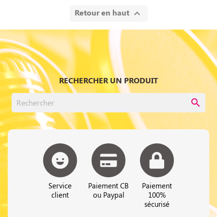
Retour en haut

RECHERCHER UN PRODUIT
search
Service
Paiement CB
Paiement
client
ou Paypal
100%
sécurisé