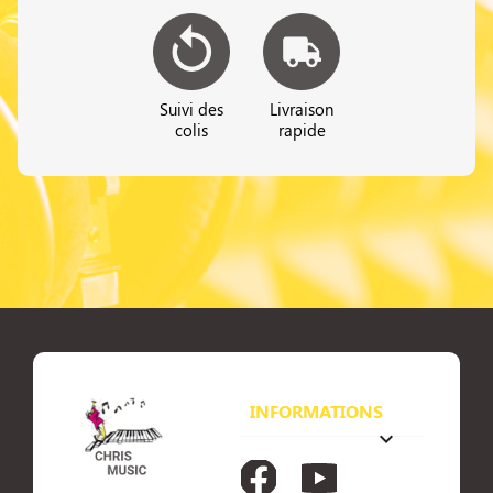
Suivi des
Livraison
colis
rapide
INFORMATIONS
keyboard_arrow_down
Facebook
YouTube