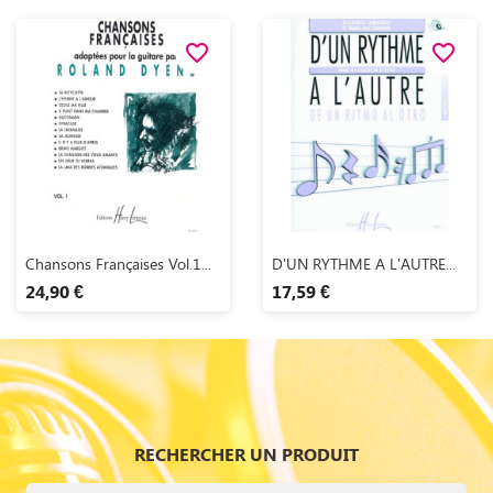
favorite_border
favorite_border
Aperçu rapide
Aperçu rapide


Chansons Françaises Vol.1...
D'UN RYTHME A L'AUTRE...
24,90 €
17,59 €
RECHERCHER UN PRODUIT