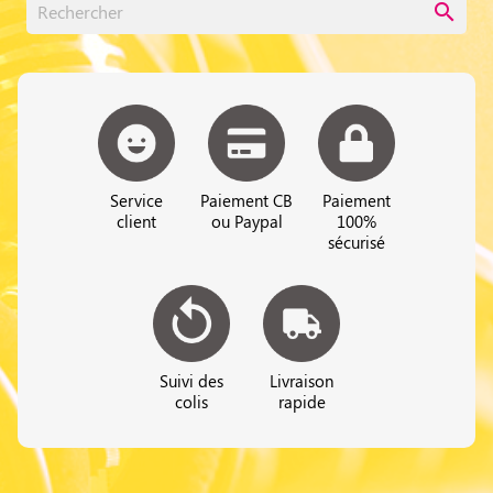
search
Service
Paiement CB
Paiement
client
ou Paypal
100%
sécurisé
Suivi des
Livraison
colis
rapide