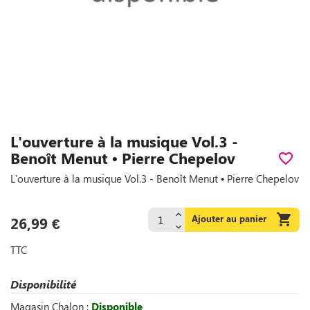
L'ouverture à la musique Vol.3 -
Benoît Menut • Pierre Chepelov
favorite_border
L'ouverture à la musique Vol.3 - Benoît Menut • Pierre Chepelov

Ajouter au panier
26,99 €
TTC
Disponibilité
Magasin Chalon :
Disponible