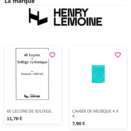
La marque
favorite_border
favorite_border
Aperçu rapide
Aperçu rapide


60 LECONS DE SOLFEGE...
CAHIER DE MUSIQUE 4 X
4...
11,70 €
7,90 €