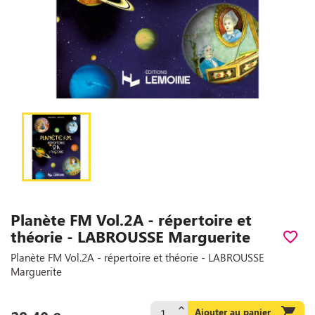
Planète FM Vol.2A - répertoire et
théorie - LABROUSSE Marguerite
favorite_border
Planète FM Vol.2A - répertoire et théorie - LABROUSSE
Marguerite

Ajouter au panier