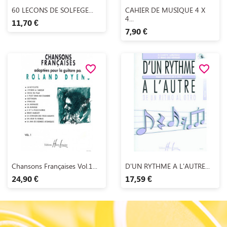
Aperçu rapide
Aperçu rapide


60 LECONS DE SOLFEGE...
CAHIER DE MUSIQUE 4 X
4...
11,70 €
7,90 €
favorite_border
favorite_border
Aperçu rapide
Aperçu rapide


Chansons Françaises Vol.1...
D'UN RYTHME A L'AUTRE...
24,90 €
17,59 €