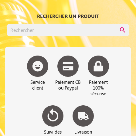
RECHERCHER UN PRODUIT
search
Service
Paiement CB
Paiement
client
ou Paypal
100%
sécurisé
Suivi des
Livraison