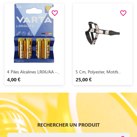
favorite_border
favorite_border
Aperçu rapide
Aperçu rapide


4 Piles Alcalines LR06/AA -...
5 Cm, Polyester, Motifs...
4,00 €
25,00 €
RECHERCHER UN PRODUIT