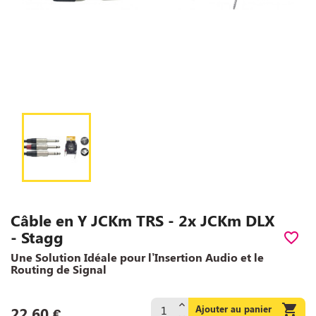
Câble en Y JCKm TRS - 2x JCKm DLX
- Stagg
favorite_border
Une Solution Idéale pour l’Insertion Audio et le
Routing de Signal

Ajouter au panier
22,60 €