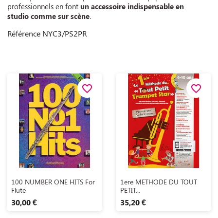
professionnels en font
un accessoire indispensable en
studio comme sur scène
.
Référence
NYC3/PS2PR
favorite_border
favorite_border
Aperçu rapide
Aperçu rapide


100 NUMBER ONE HITS For
1ere METHODE DU TOUT
Flute
PETIT...
30,00 €
35,20 €