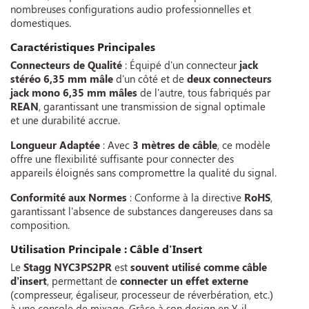
nombreuses configurations audio professionnelles et
domestiques.
Caractéristiques Principales
Connecteurs de Qualité
: Équipé d'un connecteur
jack
stéréo 6,35 mm mâle
d'un côté et de
deux connecteurs
jack mono 6,35 mm mâles
de l'autre, tous fabriqués par
REAN
, garantissant une transmission de signal optimale
et une durabilité accrue.
Longueur Adaptée
: Avec
3 mètres de câble
, ce modèle
offre une flexibilité suffisante pour connecter des
appareils éloignés sans compromettre la qualité du signal.
Conformité aux Normes
: Conforme à la directive
RoHS
,
garantissant l'absence de substances dangereuses dans sa
composition.
Utilisation Principale : Câble d'Insert
Le
Stagg NYC3PS2PR
est
souvent utilisé comme câble
d’insert
, permettant de
connecter un effet externe
(compresseur, égaliseur, processeur de réverbération, etc.)
à une console de mixage. Grâce à son design en Y, il