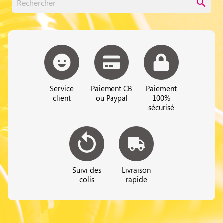
search
Service
Paiement CB
Paiement
client
ou Paypal
100%
sécurisé
Suivi des
Livraison
colis
rapide