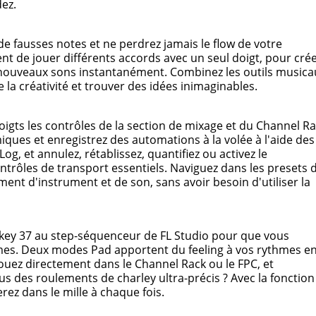
ez.
de fausses notes et ne perdrez jamais le flow de votre
 de jouer différents accords avec un seul doigt, pour cré
nouveaux sons instantanément. Combinez les outils musica
 la créativité et trouver des idées inimaginables.
oigts les contrôles de la section de mixage et du Channel R
iques et enregistrez des automations à la volée à l'aide des
g, et annulez, rétablissez, quantifiez ou activez le
rôles de transport essentiels. Naviguez dans les presets 
ent d'instrument et de son, sans avoir besoin d'utiliser la
key 37 au step-séquenceur de FL Studio pour que vous
es. Deux modes Pad apportent du feeling à vos rythmes e
ouez directement dans le Channel Rack ou le FPC, et
us des roulements de charley ultra-précis ? Avec la fonction
rez dans le mille à chaque fois.