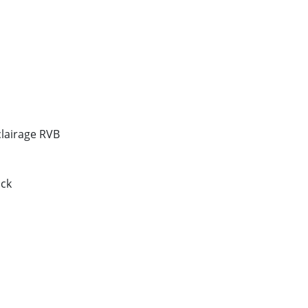
clairage RVB
ack