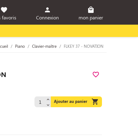
favorite
person
local_mall
 favoris
Connexion
mon panier
cueil
Piano
Clavier-maître
FLKEY 37 - NOVATION
ON
favorite_border

Ajouter au panier