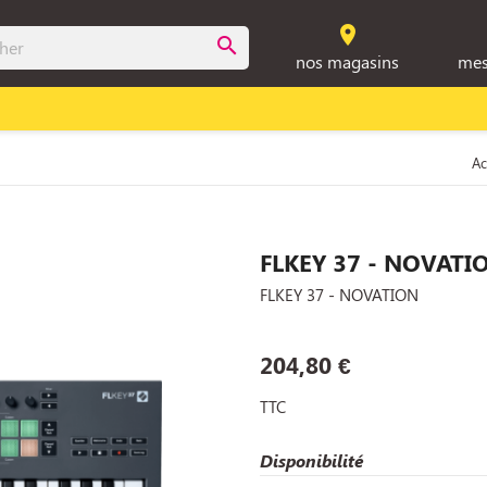
room
search
nos magasins
mes
Ac
FLKEY 37 - NOVATI
FLKEY 37 - NOVATION
204,80 €
TTC
Disponibilité