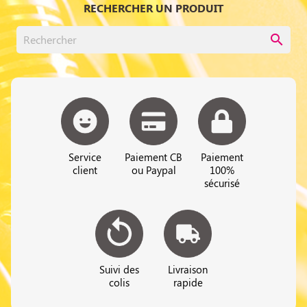
RECHERCHER UN PRODUIT
search
Service
Paiement CB
Paiement
client
ou Paypal
100%
sécurisé
Suivi des
Livraison
colis
rapide