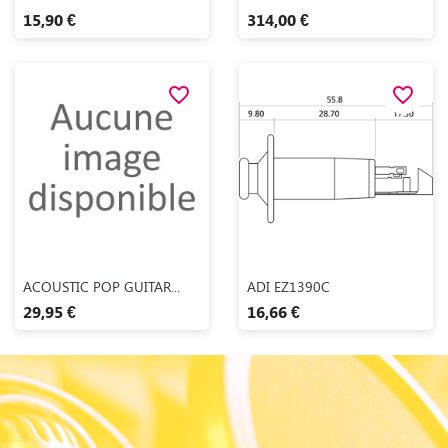
15,90 €
314,00 €
favorite_border
favorite_border
Aperçu rapide
Aperçu rapide


ACOUSTIC POP GUITAR...
ADI EZ1390C
29,95 €
16,66 €