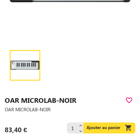
OAR MICROLAB-NOIR
favorite_border
OAR MICROLAB-NOIR

Ajouter au panier
83,40 €