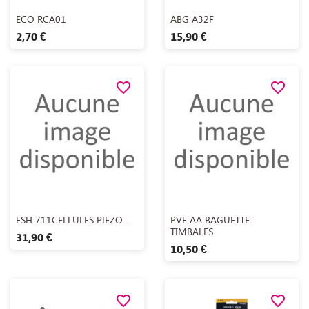
Aperçu rapide
Aperçu rapide


ECO RCA01
ABG A32F
2,70 €
15,90 €
favorite_border
favorite_border
Aperçu rapide
Aperçu rapide


ESH 711CELLULES PIEZO...
PVF AA BAGUETTE
TIMBALES
31,90 €
10,50 €
favorite_border
favorite_border