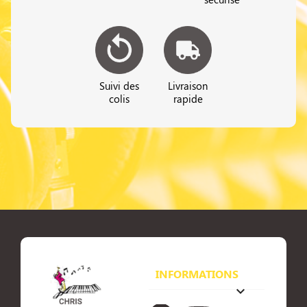
Suivi des
Livraison
colis
rapide
INFORMATIONS
keyboard_arrow_down