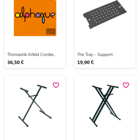
Aperçu rapide
Aperçu rapide


Thomastik-Infeld Cordes...
The Tray - Support...
36,50 €
19,90 €
favorite_border
favorite_border