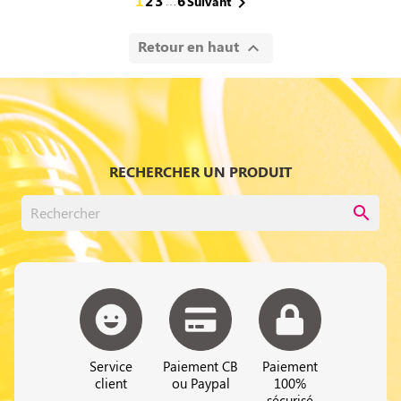
1
2
3
6
…

Suivant
Retour en haut

RECHERCHER UN PRODUIT
search
Service
Paiement CB
Paiement
client
ou Paypal
100%
sécurisé