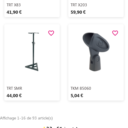
Aperçu rapide
Aperçu rapide


TRT X83
TRT X203
41,90 €
59,90 €
favorite_border
favorite_border
Aperçu rapide
Aperçu rapide


TRT SMR
TKM 85060
44,00 €
5,04 €
Affichage 1-16 de 93 article(s)