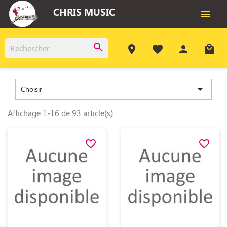
CHRIS MUSIC

search
room
favorite
person
local_mall

Choisir
Affichage 1-16 de 93 article(s)
favorite_border
favorite_border