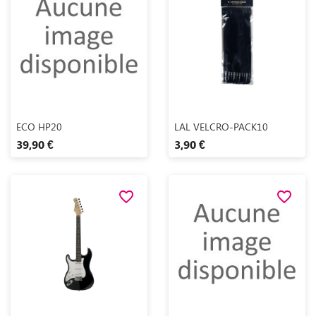
Aperçu rapide
Aperçu rapide


ECO HP20
LAL VELCRO-PACK10
39,90 €
3,90 €
favorite_border
favorite_border