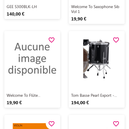
Aperçu rapide
Aperçu rapide


GEE S300BLK-LH
Welcome To Saxophone Sib
Vol 1
140,00 €
19,90 €
favorite_border
favorite_border
Aperçu rapide
Aperçu rapide


Welcome To Flûte...
Tom Basse Pearl Export -...
19,90 €
194,00 €
favorite_border
favorite_border