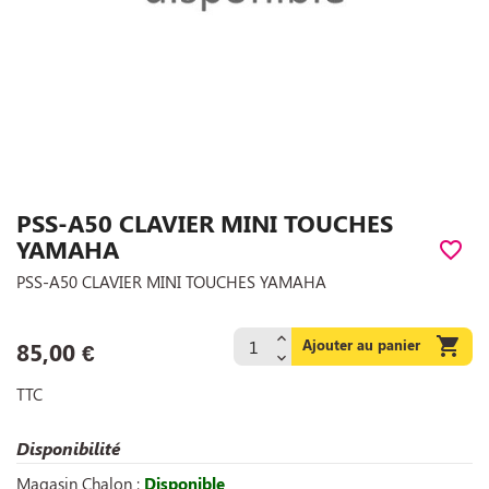
PSS-A50 CLAVIER MINI TOUCHES
YAMAHA
favorite_border
PSS-A50 CLAVIER MINI TOUCHES YAMAHA

Ajouter au panier
85,00 €
TTC
Disponibilité
Magasin Chalon :
Disponible