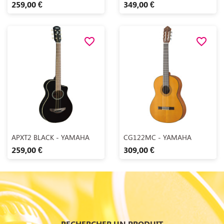
259,00 €
349,00 €
favorite_border
favorite_border
Aperçu rapide
Aperçu rapide


APXT2 BLACK - YAMAHA
CG122MC - YAMAHA
259,00 €
309,00 €
RECHERCHER UN PRODUIT