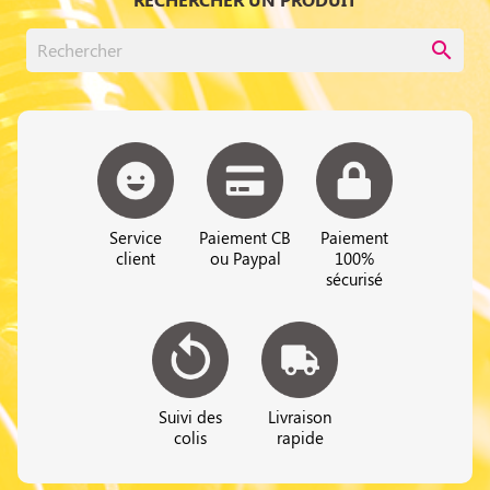
search
Service
Paiement CB
Paiement
client
ou Paypal
100%
sécurisé
Suivi des
Livraison
colis
rapide