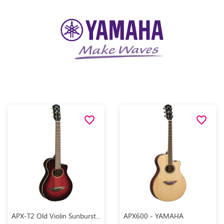
favorite_border
favorite_border
Aperçu rapide
Aperçu rapide


APX-T2 Old Violin Sunburst...
APX600 - YAMAHA