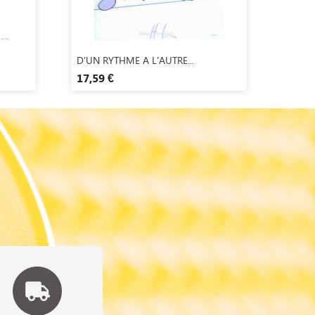
Aperçu rapide

D'UN RYTHME A L'AUTRE...
17,59 €