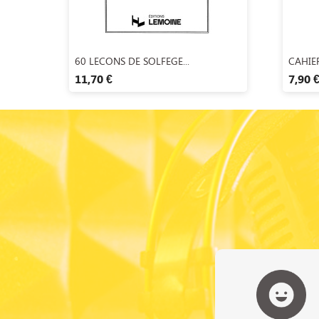
Aperçu rapide

60 LECONS DE SOLFEGE...
CAHIER
11,70 €
7,90 