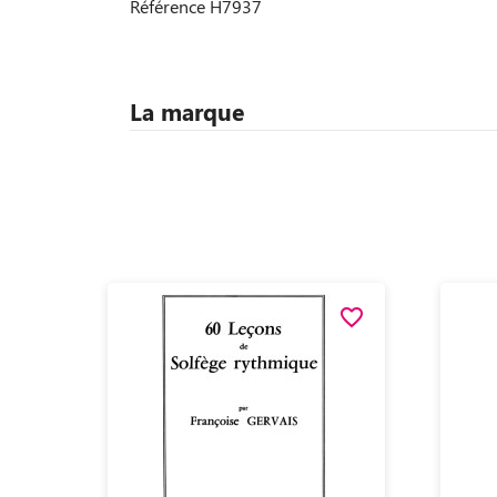
Référence
H7937
La marque
favorite_border