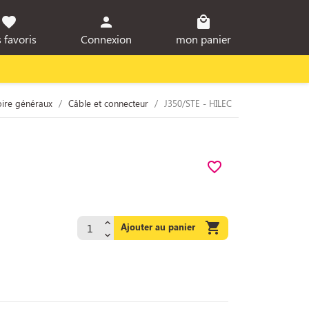
favorite
person
local_mall
 favoris
Connexion
mon panier
oire généraux
Câble et connecteur
J350/STE - HILEC
favorite_border

Ajouter au panier