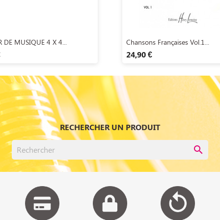
Aperçu rapide
Aperçu rapide


 DE MUSIQUE 4 X 4...
Chansons Françaises Vol.1...
€
24,90 €
RECHERCHER UN PRODUIT
search