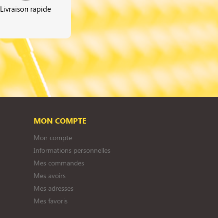
Livraison rapide
MON COMPTE
Mon compte
Informations personnelles
Mes commandes
Mes avoirs
Mes adresses
Mes favoris