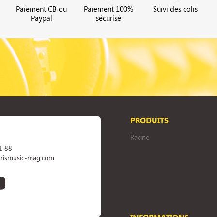
Paiement CB ou
Paiement 100%
Suivi des colis
Paypal
sécurisé
PRODUITS
Racine
1 88
rismusic-mag.com
book
YouTube
INFORMATIONS