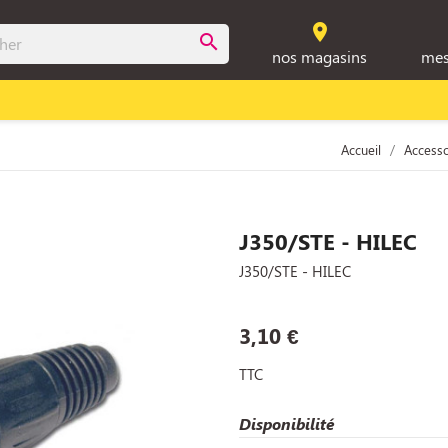
room
search
nos magasins
mes
Accueil
Access
J350/STE - HILEC
J350/STE - HILEC
3,10 €
TTC
Disponibilité