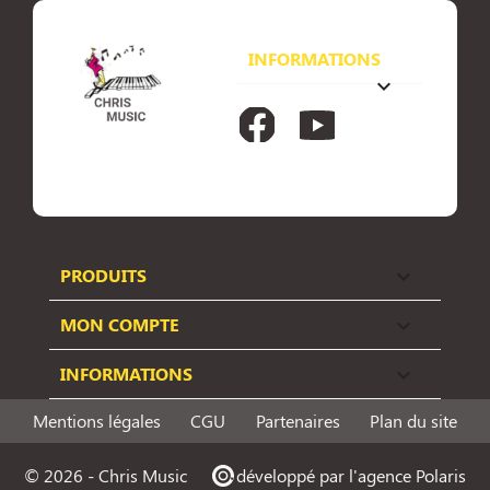
INFORMATIONS
keyboard_arrow_down
Facebook
YouTube
PRODUITS

MON COMPTE

INFORMATIONS

Mentions légales
CGU
Partenaires
Plan du site
© 2026 - Chris Music
p
développé par l'agence Polaris