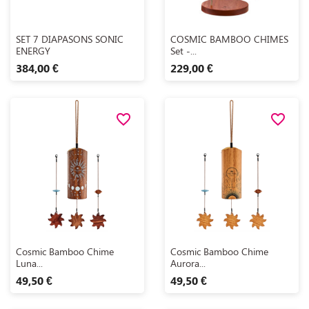
Aperçu rapide
Aperçu rapide


SET 7 DIAPASONS SONIC
COSMIC BAMBOO CHIMES
ENERGY
Set -...
384,00 €
229,00 €
favorite_border
favorite_border
Aperçu rapide
Aperçu rapide


Cosmic Bamboo Chime
Cosmic Bamboo Chime
Luna...
Aurora...
49,50 €
49,50 €