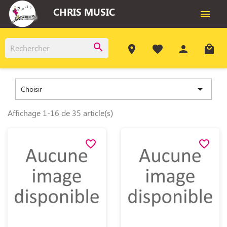
CHRIS MUSIC

search
room
favorite
person
local_mall

Choisir
Affichage 1-16 de 35 article(s)
favorite_border
favorite_border