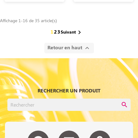
Affichage 1-16 de 35 article(s)
1
2
3

Suivant
Retour en haut

RECHERCHER UN PRODUIT
search