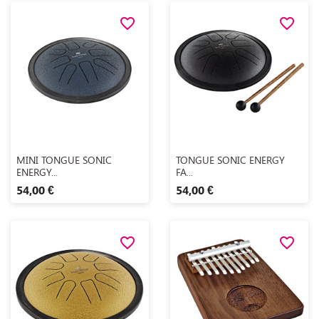
favorite_border
favorite_border
Aperçu rapide
Aperçu rapide


MINI TONGUE SONIC
TONGUE SONIC ENERGY
ENERGY...
FA...
54,00 €
54,00 €
favorite_border
favorite_border