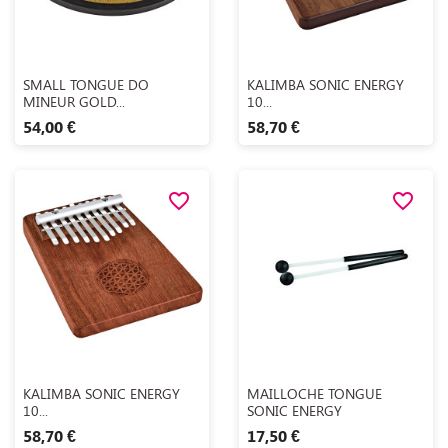
Aperçu rapide
Aperçu rapide


SMALL TONGUE DO
KALIMBA SONIC ENERGY
MINEUR GOLD...
10...
54,00 €
58,70 €
favorite_border
favorite_border
Aperçu rapide
Aperçu rapide


KALIMBA SONIC ENERGY
MAILLOCHE TONGUE
10...
SONIC ENERGY
58,70 €
17,50 €