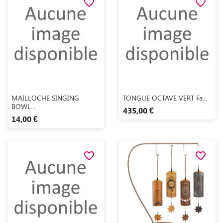
favorite_border
favorite_border
Aperçu rapide
Aperçu rapide


MAILLOCHE SINGING
TONGUE OCTAVE VERT Fa...
BOWL...
435,00 €
14,00 €
favorite_border
favorite_border