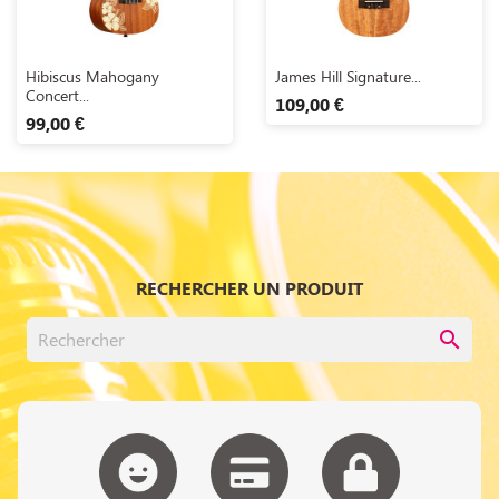
Aperçu rapide
Aperçu rapide


Hibiscus Mahogany
James Hill Signature...
Concert...
109,00 €
99,00 €
RECHERCHER UN PRODUIT
search