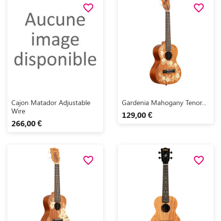
favorite_border
favorite_border
Aperçu rapide
Aperçu rapide


Cajon Matador Adjustable
Gardenia Mahogany Tenor...
Wire
129,00 €
266,00 €
favorite_border
favorite_border