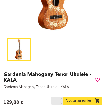
Gardenia Mahogany Tenor Ukulele -
KALA
favorite_border
Gardenia Mahogany Tenor Ukulele - KALA

Ajouter au panier
129,00 €