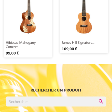
Aperçu rapide
Aperçu rapide


Hibiscus Mahogany
James Hill Signature...
Concert...
109,00 €
99,00 €
RECHERCHER UN PRODUIT
search