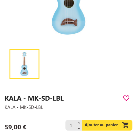
KALA - MK-SD-LBL
favorite_border
KALA - MK-SD-LBL

Ajouter au panier
59,00 €