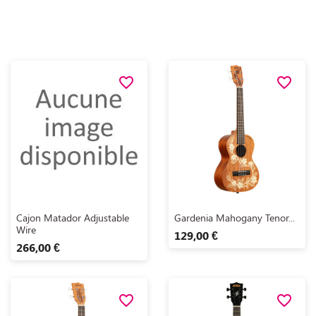
favorite_border
favorite_border
Aperçu rapide
Aperçu rapide


Cajon Matador Adjustable
Gardenia Mahogany Tenor...
Wire
129,00 €
266,00 €
favorite_border
favorite_border