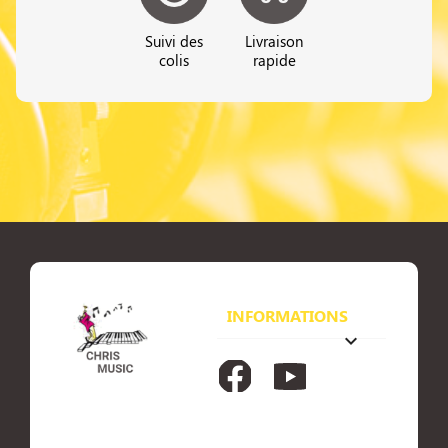
Suivi des
Livraison
colis
rapide
INFORMATIONS
keyboard_arrow_down
Facebook
YouTube