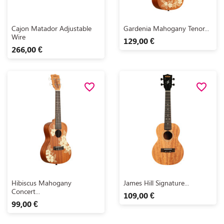
Aperçu rapide
Aperçu rapide


Cajon Matador Adjustable
Gardenia Mahogany Tenor...
Wire
129,00 €
266,00 €
favorite_border
favorite_border
Aperçu rapide
Aperçu rapide


Hibiscus Mahogany
James Hill Signature...
Concert...
109,00 €
99,00 €