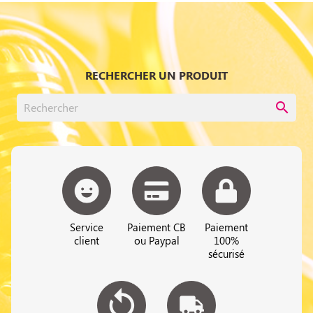
RECHERCHER UN PRODUIT
search
Service
Paiement CB
Paiement
client
ou Paypal
100%
sécurisé