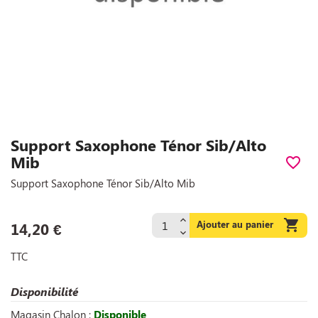
Support Saxophone Ténor Sib/Alto
Mib
favorite_border
Support Saxophone Ténor Sib/Alto Mib

Ajouter au panier
14,20 €
TTC
Disponibilité
Magasin Chalon :
Disponible