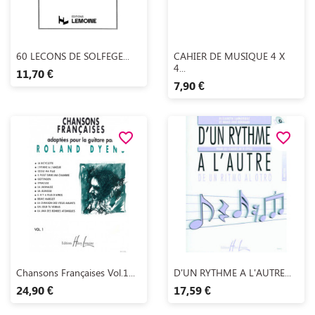
Aperçu rapide
Aperçu rapide


60 LECONS DE SOLFEGE...
CAHIER DE MUSIQUE 4 X
4...
11,70 €
7,90 €
favorite_border
favorite_border
Aperçu rapide
Aperçu rapide


Chansons Françaises Vol.1...
D'UN RYTHME A L'AUTRE...
24,90 €
17,59 €