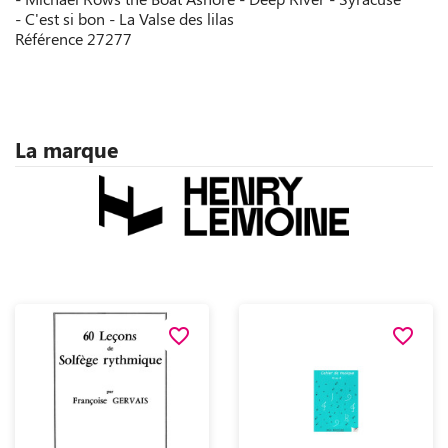
- C'est si bon - La Valse des lilas
Référence
27277
La marque
favorite_border
favorite_border