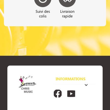
Suivi des
Livraison
colis
rapide
INFORMATIONS
keyboard_arrow_down
Facebook
YouTube