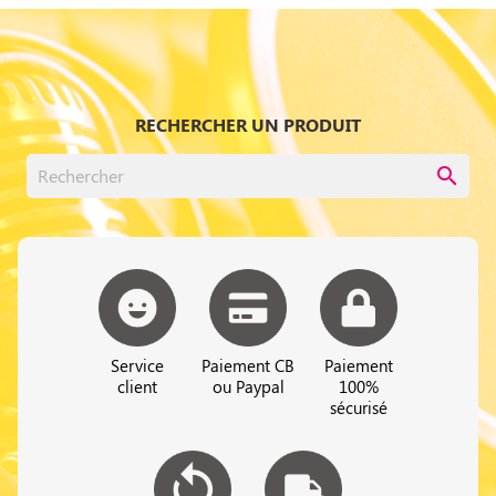
RECHERCHER UN PRODUIT
search
Service
Paiement CB
Paiement
client
ou Paypal
100%
sécurisé