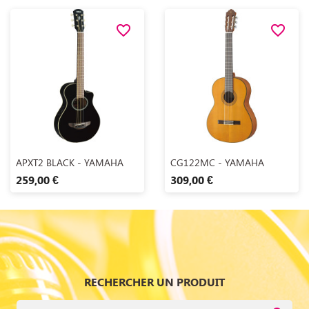
favorite_border
favorite_border
Aperçu rapide
Aperçu rapide


APXT2 BLACK - YAMAHA
CG122MC - YAMAHA
259,00 €
309,00 €
RECHERCHER UN PRODUIT