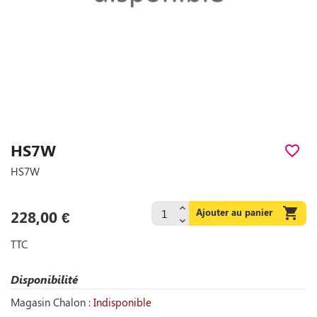
HS7W
favorite_border
HS7W

Ajouter au panier
228,00 €
TTC
Disponibilité
Magasin Chalon :
Indisponible