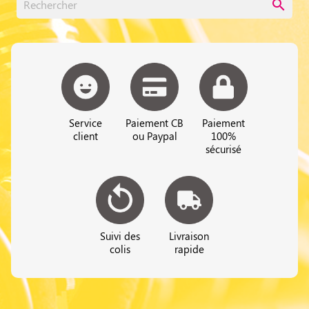
search
Service
Paiement CB
Paiement
client
ou Paypal
100%
sécurisé
Suivi des
Livraison
colis
rapide