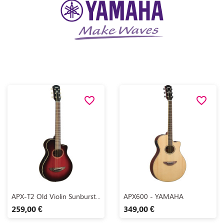
favorite_border
favorite_border
Aperçu rapide
Aperçu rapide


APX-T2 Old Violin Sunburst...
APX600 - YAMAHA
259,00 €
349,00 €