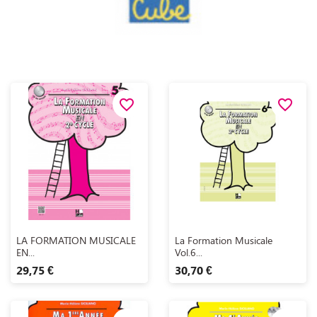
favorite_border
favorite_border
Aperçu rapide
Aperçu rapide


LA FORMATION MUSICALE
La Formation Musicale
EN...
Vol.6...
29,75 €
30,70 €