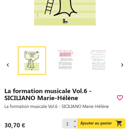


La formation musicale Vol.6 -
SICILIANO Marie-Hélène
favorite_border
La formation musicale Vol.6 - SICILIANO Marie-Hélène

Ajouter au panier
30,70 €