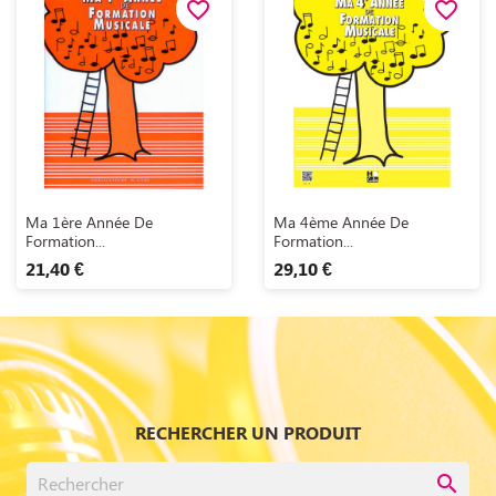
favorite_border
favorite_border
Aperçu rapide
Aperçu rapide


Ma 1ère Année De
Ma 4ème Année De
Formation...
Formation...
21,40 €
29,10 €
RECHERCHER UN PRODUIT
search