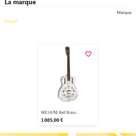
La marque
Marque
Royall
favorite_border
Aperçu rapide

WE14/NI Bell Brass...
1 085,00 €