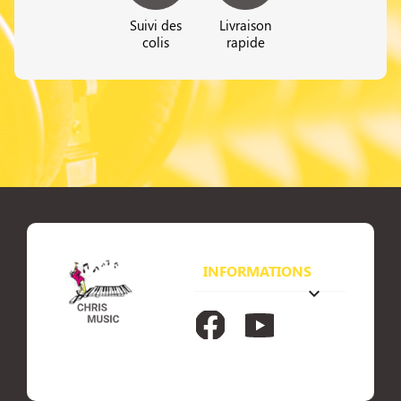
Suivi des
Livraison
colis
rapide
INFORMATIONS
keyboard_arrow_down
Facebook
YouTube