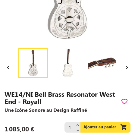


WE14/NI Bell Brass Resonator West
End - Royall
favorite_border
Une Icône Sonore au Design Raffiné

Ajouter au panier
1 085,00 €