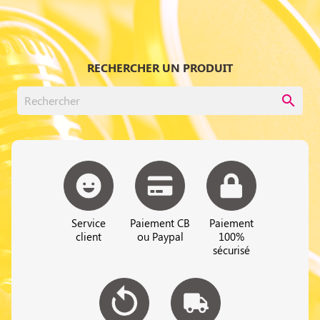
RECHERCHER UN PRODUIT
search
Service
Paiement CB
Paiement
client
ou Paypal
100%
sécurisé