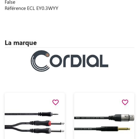
False
Référence
ECL EY0.3WYY
La marque
favorite_border
favorite_border