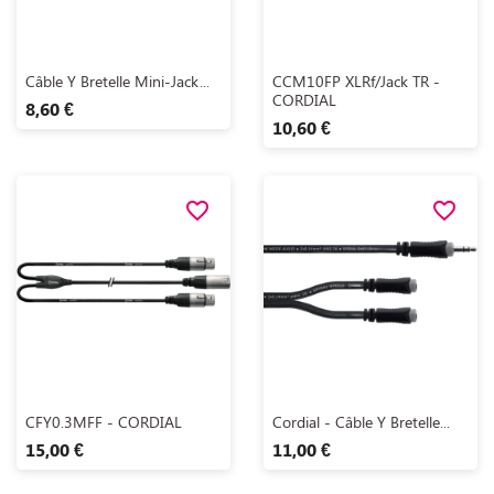
Aperçu rapide
Aperçu rapide


Câble Y Bretelle Mini-Jack...
CCM10FP XLRf/Jack TR -
CORDIAL
8,60 €
10,60 €
favorite_border
favorite_border
Aperçu rapide
Aperçu rapide


CFY0.3MFF - CORDIAL
Cordial - Câble Y Bretelle...
15,00 €
11,00 €