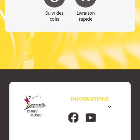
Suivi des
Livraison
colis
rapide
INFORMATIONS
keyboard_arrow_down
Facebook
YouTube