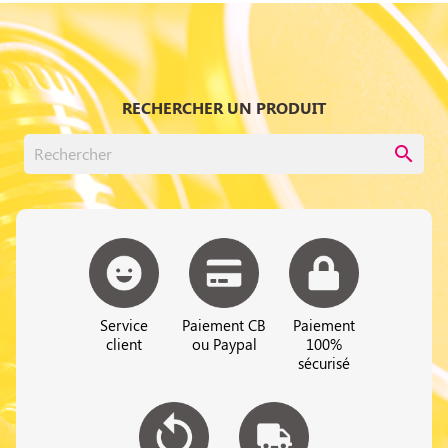
RECHERCHER UN PRODUIT
search
Service
Paiement CB
Paiement
client
ou Paypal
100%
sécurisé