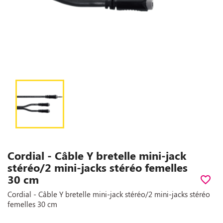
Cordial - Câble Y bretelle mini-jack
stéréo/2 mini-jacks stéréo femelles
30 cm
favorite_border
Cordial - Câble Y bretelle mini-jack stéréo/2 mini-jacks stéréo
femelles 30 cm