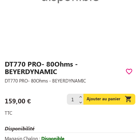
DT770 PRO- 80Ohms -
BEYERDYNAMIC
favorite_border
DT770 PRO- 80Ohms - BEYERDYNAMIC

Ajouter au panier
159,00 €
TTC
Disponibilité
Magasin Chalon :
Disponible