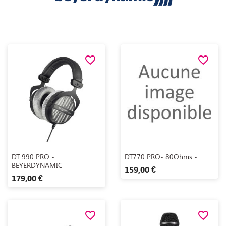
favorite_border
favorite_border
Aperçu rapide
Aperçu rapide


DT 990 PRO -
DT770 PRO- 80Ohms -...
BEYERDYNAMIC
159,00 €
179,00 €
favorite_border
favorite_border