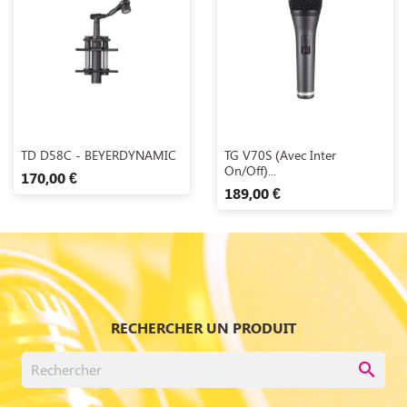
Aperçu rapide
Aperçu rapide


TD D58C - BEYERDYNAMIC
TG V70S (avec Inter
On/Off)...
170,00 €
189,00 €
RECHERCHER UN PRODUIT
search