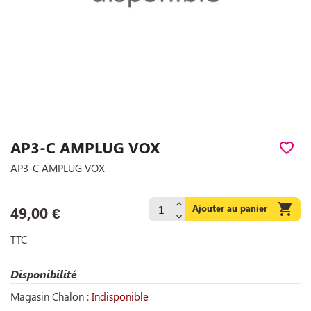
AP3-C AMPLUG VOX
favorite_border
AP3-C AMPLUG VOX

Ajouter au panier
49,00 €
TTC
Disponibilité
Magasin Chalon :
Indisponible