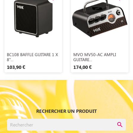
Aperçu rapide
Aperçu rapide


BC108 BAFFLE GUITARE 1 X
MVO MV50-AC AMPLI
8"...
GUITARE...
103,90 €
174,00 €
RECHERCHER UN PRODUIT
search