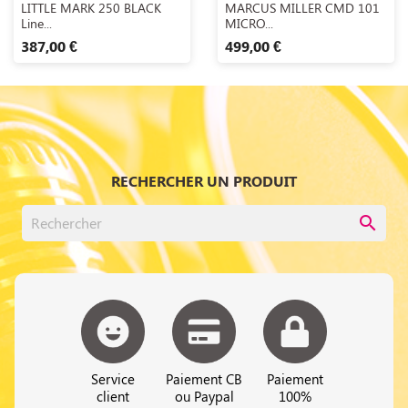


LITTLE MARK 250 BLACK
MARCUS MILLER CMD 101
Line...
MICRO...
387,00 €
499,00 €
RECHERCHER UN PRODUIT
search
Service
Paiement CB
Paiement
client
ou Paypal
100%