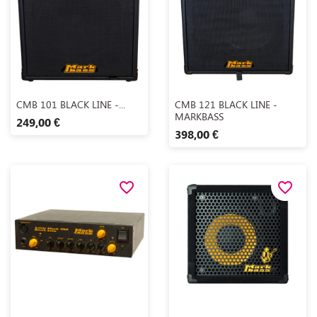
Aperçu rapide
Aperçu rapide


CMB 101 BLACK LINE -...
CMB 121 BLACK LINE -
MARKBASS
249,00 €
398,00 €
favorite_border
favorite_border
Aperçu rapide
Aperçu rapide