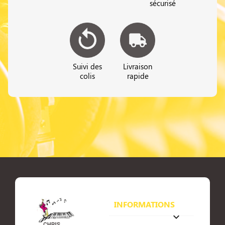
sécurisé
Suivi des
Livraison
colis
rapide
INFORMATIONS
keyboard_arrow_down