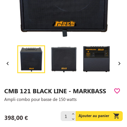


CMB 121 BLACK LINE - MARKBASS
favorite_border
Ampli combo pour basse de 150 watts

Ajouter au panier
398,00 €