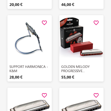
20,00 €
46,00 €
favorite_border
favorite_border
Aperçu rapide
Aperçu rapide


SUPPORT HARMONICA -
GOLDEN MELODY
K&M
PROGRESSIVE...
28,00 €
55,00 €
favorite_border
favorite_border