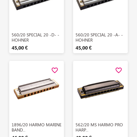
Aperçu rapide
Aperçu rapide


560/20 SPECIAL 20 -D- -
560/20 SPECIAL 20 -A- -
HOHNER
HOHNER
45,00 €
45,00 €
favorite_border
favorite_border
Aperçu rapide
Aperçu rapide


1896/20 HARMO MARINE
562/20 MS HARMO PRO
BAND...
HARP...