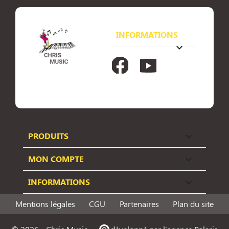
INFORMATIONS
keyboard_arrow_down
Facebook
YouTube
PRODUITS

MON COMPTE

INFORMATIONS

Mentions légales
CGU
Partenaires
Plan du site