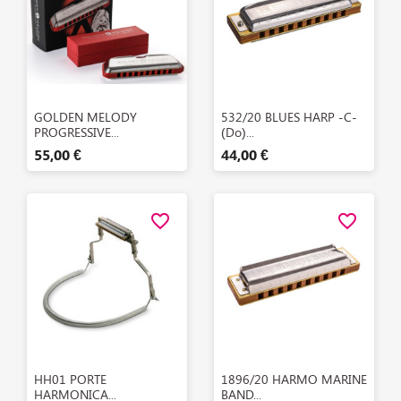
Aperçu rapide
Aperçu rapide


GOLDEN MELODY
532/20 BLUES HARP -C-
PROGRESSIVE...
(Do)...
55,00 €
44,00 €
favorite_border
favorite_border
Aperçu rapide
Aperçu rapide


HH01 PORTE
1896/20 HARMO MARINE
HARMONICA...
BAND...