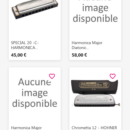
Aperçu rapide
Aperçu rapide


SPECIAL 20 -C-
Harmonica Major
HARMONICA...
Diatonic...
45,00 €
58,00 €
favorite_border
favorite_border
Aperçu rapide
Aperçu rapide


Harmonica Major
Chrometta 12 - HOHNER