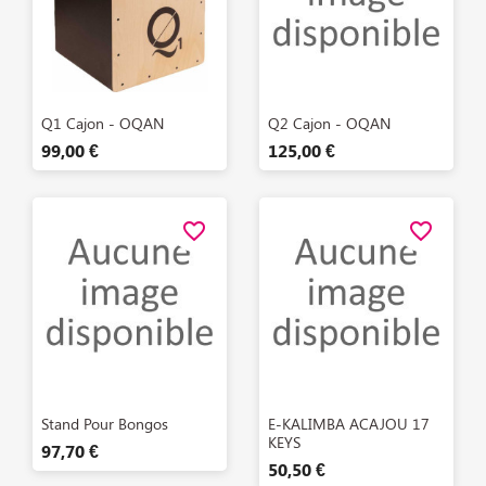
Aperçu rapide
Aperçu rapide


Q1 Cajon - OQAN
Q2 Cajon - OQAN
99,00 €
125,00 €
favorite_border
favorite_border
Aperçu rapide
Aperçu rapide


Stand Pour Bongos
E-KALIMBA ACAJOU 17
KEYS
97,70 €
50,50 €