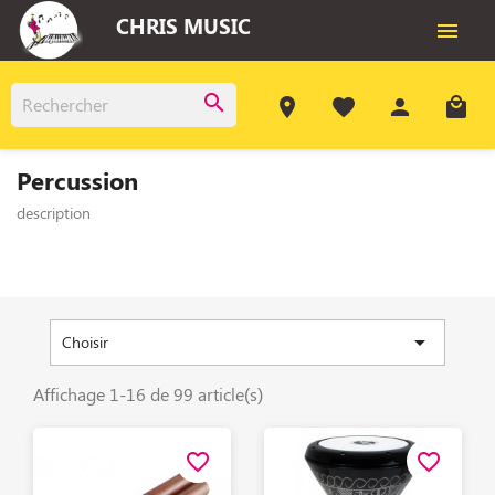
CHRIS MUSIC

search
room
favorite
person
local_mall
Percussion
description

Choisir
Affichage 1-16 de 99 article(s)
favorite_border
favorite_border