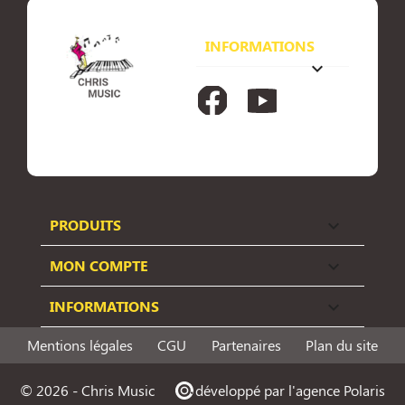
INFORMATIONS
keyboard_arrow_down
Facebook
YouTube
PRODUITS

MON COMPTE

INFORMATIONS

Mentions légales
CGU
Partenaires
Plan du site
© 2026 - Chris Music
p
développé par l'agence Polaris