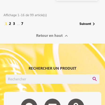
Affichage 1-16 de 99 article(s)
1
2
3
7

Suivant
…
Retour en haut

RECHERCHER UN PRODUIT
search