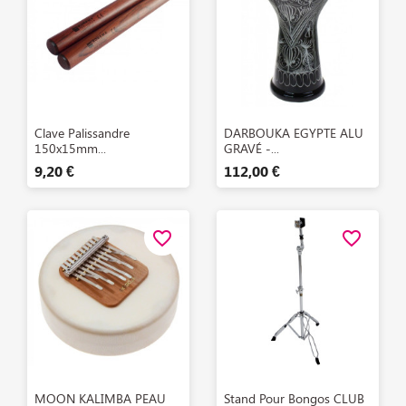
Aperçu rapide
Aperçu rapide


Clave Palissandre
DARBOUKA EGYPTE ALU
150x15mm...
GRAVÉ -...
9,20 €
112,00 €
favorite_border
favorite_border
Aperçu rapide
Aperçu rapide


MOON KALIMBA PEAU
Stand Pour Bongos CLUB