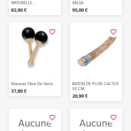
NATURELLE...
SALSA
82,00 €
95,00 €
favorite_border
favorite_border
Aperçu rapide
Aperçu rapide


Maracas Fibre De Verre...
BATON DE PLUIE CACTUS
50 CM
37,80 €
20,90 €
favorite_border
favorite_border