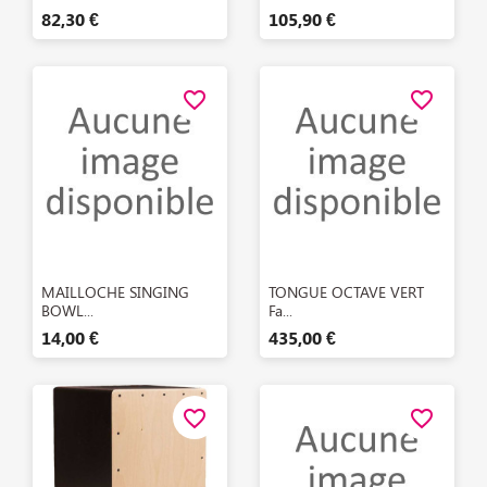
82,30 €
105,90 €
favorite_border
favorite_border
Aperçu rapide
Aperçu rapide


MAILLOCHE SINGING
TONGUE OCTAVE VERT
BOWL...
Fa...
14,00 €
435,00 €
favorite_border
favorite_border