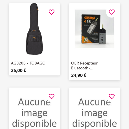
favorite_border
favorite_border
Aperçu rapide
Aperçu rapide


AGB20B - TOBAGO
OBR Récepteur
Bluetooth-...
25,00 €
24,90 €
favorite_border
favorite_border