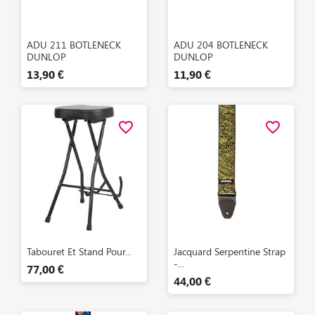
Aperçu rapide
Aperçu rapide


ADU 211 BOTLENECK
ADU 204 BOTLENECK
DUNLOP
DUNLOP
13,90 €
11,90 €
favorite_border
favorite_border
Aperçu rapide
Aperçu rapide


Tabouret Et Stand Pour...
Jacquard Serpentine Strap
-...
77,00 €
44,00 €