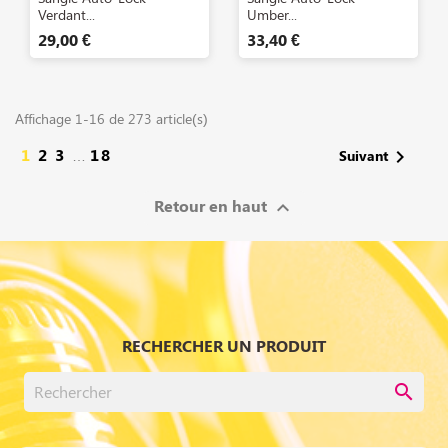
Verdant...
Umber...
29,00 €
33,40 €
Affichage 1-16 de 273 article(s)
1
2
3
18

Suivant
…
Retour en haut

RECHERCHER UN PRODUIT
search