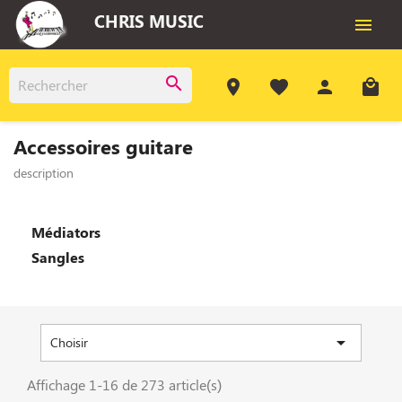
CHRIS MUSIC

search
room
favorite
person
local_mall
Accessoires guitare
description
Médiators
Sangles

Choisir
Affichage 1-16 de 273 article(s)