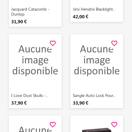
Aperçu rapide
Aperçu rapide


Jacquard Catacomb -
Jimi Hendrix Blacklight...
Dunlop
42,00 €
31,90 €
favorite_border
favorite_border
Aperçu rapide
Aperçu rapide


I Love Dust Skulls -...
Sangle Auto Lock Pour...
37,90 €
33,90 €
favorite_border
favorite_border