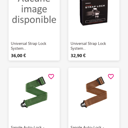
Aperçu rapide
Aperçu rapide


Universal Strap Lock
Universal Strap Lock
System...
System...
36,00 €
32,90 €
favorite_border
favorite_border
Aperçu rapide
Aperçu rapide


Sangle Auto-Lock -
Sangle Auto-Lock -