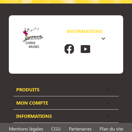
INFORMATIONS
keyboard_arrow_down
Facebook
YouTube
PRODUITS

MON COMPTE

INFORMATIONS

Mentions légales
CGU
Partenaires
Plan du site