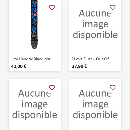
favorite_border
favorite_border
Aperçu rapide
Aperçu rapide


Jimi Hendrix Blacklight...
I Love Dust - Out Of...
42,00 €
37,90 €
favorite_border
favorite_border