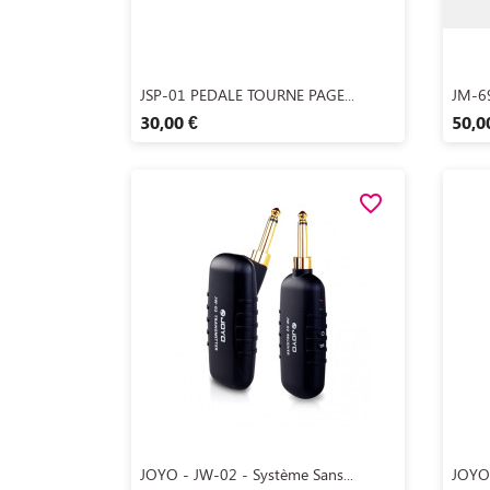
Aperçu rapide

JSP-01 PEDALE TOURNE PAGE...
JM-6
30,00 €
50,0
favorite_border
Aperçu rapide

JOYO - JW-02 - Système Sans...
JOYO 