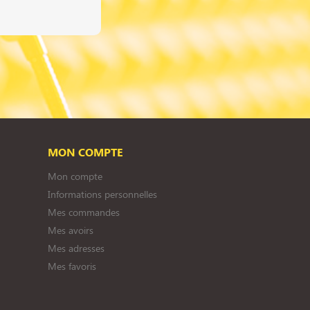
MON COMPTE
Mon compte
Informations personnelles
Mes commandes
Mes avoirs
Mes adresses
Mes favoris