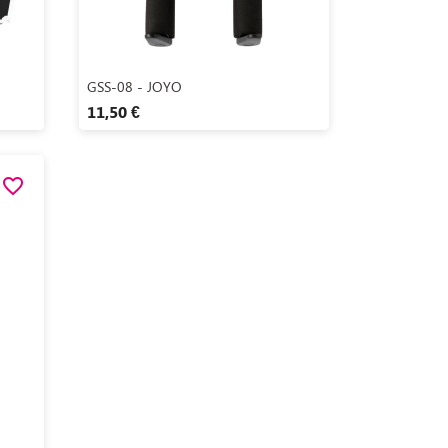
Aperçu rapide

GSS-08 - JOYO
11,50 €
favorite_border