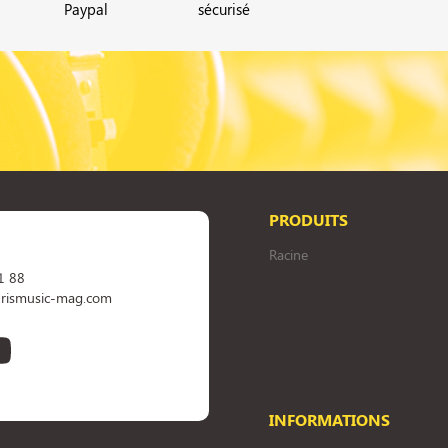
Paypal
sécurisé
PRODUITS
Racine
1 88
rismusic-mag.com
book
YouTube
INFORMATIONS