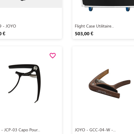
Aperçu rapide
Aperçu rapide


9 - JOYO
Flight Case Utilitaire...
0 €
503,00 €
favorite_border
Aperçu rapide
Aperçu rapide


- JCP-03 Capo Pour...
JOYO - GCC-04-W -...