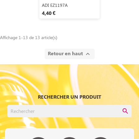
Aperçu rapide

ADI EZ1197A
4,40 €
Affichage 1-13 de 13 article(s)
Retour en haut

RECHERCHER UN PRODUIT
search