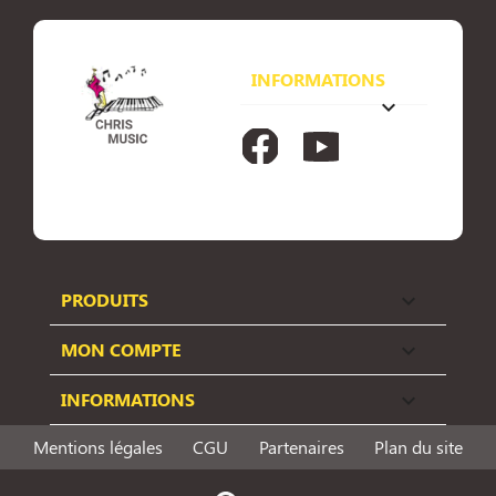
INFORMATIONS
keyboard_arrow_down
Facebook
YouTube
PRODUITS

MON COMPTE

INFORMATIONS

Mentions légales
CGU
Partenaires
Plan du site