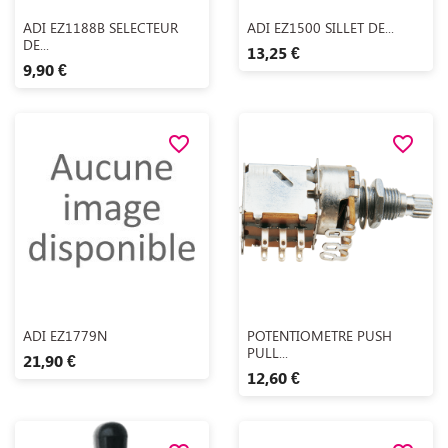
Aperçu rapide
Aperçu rapide


ADI EZ1188B SELECTEUR
ADI EZ1500 SILLET DE...
DE...
13,25 €
9,90 €
favorite_border
favorite_border
Aperçu rapide
Aperçu rapide


ADI EZ1779N
POTENTIOMETRE PUSH
PULL...
21,90 €
12,60 €