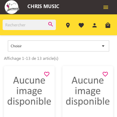
CHRIS MUSIC

search
room
favorite
person
local_mall

Choisir
Affichage 1-13 de 13 article(s)
favorite_border
favorite_border