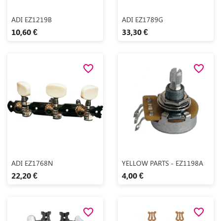
Aperçu rapide
Aperçu rapide


ADI EZ1219B
ADI EZ1789G
10,60 €
33,30 €
favorite_border
favorite_border
Aperçu rapide
Aperçu rapide


ADI EZ1768N
YELLOW PARTS - EZ1198A
22,20 €
4,00 €
favorite_border
favorite_border