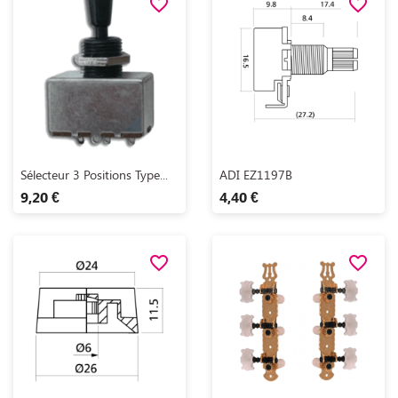
favorite_border
favorite_border
Aperçu rapide
Aperçu rapide


Sélecteur 3 Positions Type...
ADI EZ1197B
9,20 €
4,40 €
favorite_border
favorite_border