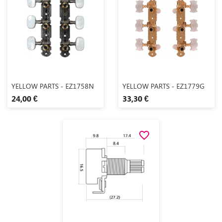
Aperçu rapide
Aperçu rapide


YELLOW PARTS - EZ1758N
YELLOW PARTS - EZ1779G
24,00 €
33,30 €
favorite_border